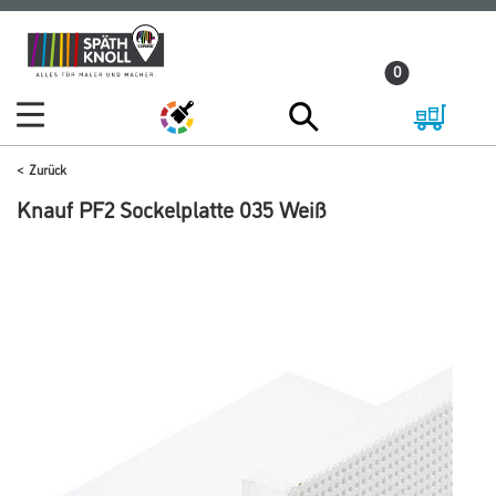
Zum
Zum
Inhalt
Navigationsmenü
0
springen
springen
Zurück
Knauf PF2 Sockelplatte 035 Weiß