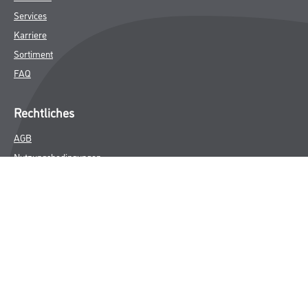
Services
Karriere
Sortiment
FAQ
Rechtliches
AGB
Nutzungsbedingungen
Logistik- und Servicepreisliste
Impressum
Datenschutz
Integrität
Kontakt
Follow Us