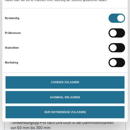
haben oder die sie im Rahmen Ihrer Nutzung der Dienste gesammelt haben.
Einwilligungsauswahl
Notwendig
Umrechnungsfaktoren
Präferenzen
Statistiken
Marketing
COOKIES ZULASSEN
PRODUKTEIGENSCHAFTEN
AUSWAHL ERLAUBEN
Produkteigenschaft
NUR NOTWENDIGE ZULASSEN
- EPS nach DIN EN 13163
- Anwendungstyp PW nach DIN 4108-10 bei Dämmstoffstärken
von 60 mm bis 300 mm