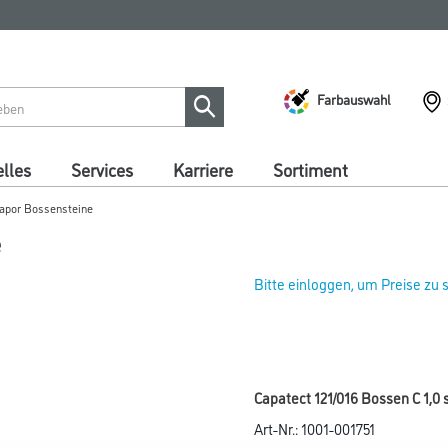
Farbauswahl
lles
Services
Karriere
Sortiment
papor Bossensteine
e
Bitte einloggen, um Preise zu
Capatect 121/016 Bossen C 1,0 
Art-Nr.:
1001-001751