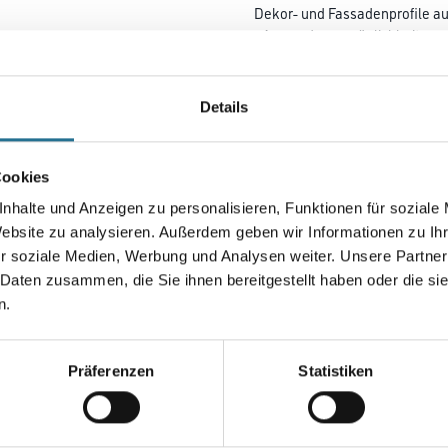
Dekor- und Fassadenprofile au
- Anwendungsmöglichkeiten:
- Länge 150 – 1000 mm
- Breite 30 – 520 mm
- Dicke 20 – 50 mm in 5-mm-Sc
Details
- Max. Standardabmessung bei 
- 520 x 520 x 50 mm (0,27 m²)
- 1000 x 270 x 50 mm (0,27 m²)
Cookies
nhalte und Anzeigen zu personalisieren, Funktionen für soziale
Gebinde
Website zu analysieren. Außerdem geben wir Informationen zu I
r soziale Medien, Werbung und Analysen weiter. Unsere Partner
 Daten zusammen, die Sie ihnen bereitgestellt haben oder die s
n.
Umrechnungsfaktoren
Präferenzen
Statistiken