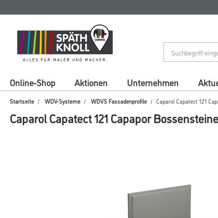
Zum
Zum
Inhalt
Navigationsmenü
springen
springen
Online-Shop
Aktionen
Unternehmen
Aktue
Startseite
WDV-Systeme
WDVS Fassadenprofile
Caparol Capatect 121 Ca
Caparol Capatect 121 Capapor Bossenstein