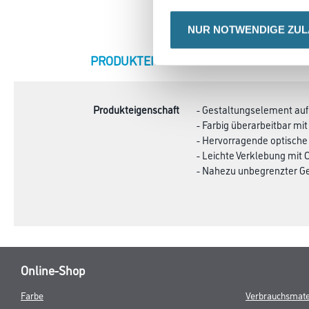
NUR NOTWENDIGE ZU
CURRENT
PRODUKTEIGENSCHAFTEN
ZU
TAB:
Produkteigenschaft
- Gestaltungselement auf
- Farbig überarbeitbar m
- Hervorragende optische
- Leichte Verklebung mit 
- Nahezu unbegrenzter G
Online-Shop
Farbe
Verbrauchsmate