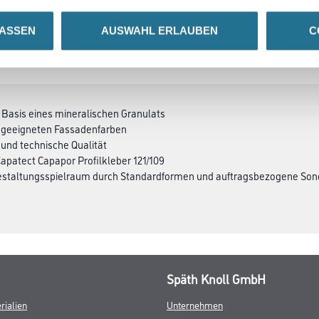
LASSEN
AUSWAHL ERLAUBEN
C
SATZINFOS
GEFAHRENHINWEISE
DAT
 Basis eines mineralischen Granulats
it geeigneten Fassadenfarben
 und technische Qualität
Capatect Capapor Profilkleber 121/109
estaltungsspielraum durch Standardformen und auftragsbezogene Son
Späth Knoll GmbH
rialien
Unternehmen