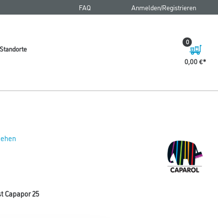
FAQ
Anmelden/Registrieren
0
Standorte
0,00 €
 sehen
st Capapor 25