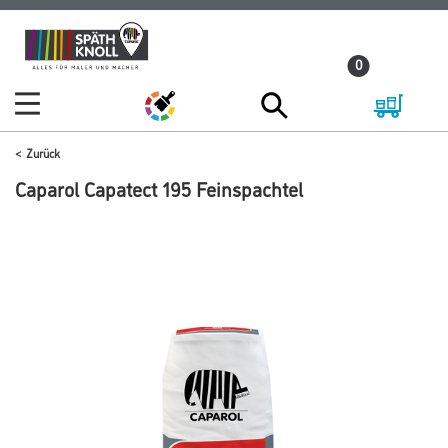
Zum
Zum
Inhalt
Navigationsmenü
0
springen
springen
Zurück
Caparol Capatect 195 Feinspachtel