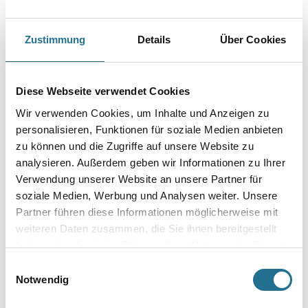
Capatect 195 Feinspachtel 25,0 kg
Zustimmung
Details
Über Cookies
Art-Nr.:
1001-002039
Mineralischer Feinputz für plane, gefilzte Oberflächen.
Hellgrau.
Diese Webseite verwendet Cookies
Gebinde
Wir verwenden Cookies, um Inhalte und Anzeigen zu
personalisieren, Funktionen für soziale Medien anbieten
zu können und die Zugriffe auf unsere Website zu
analysieren. Außerdem geben wir Informationen zu Ihrer
Verwendung unserer Website an unsere Partner für
Umrechnungsfaktoren
soziale Medien, Werbung und Analysen weiter. Unsere
Partner führen diese Informationen möglicherweise mit
weiteren Daten zusammen, die Sie ihnen bereitgestellt
haben oder die sie im Rahmen Ihrer Nutzung der Dienste
gesammelt haben.
Einwilligungsauswahl
Notwendig