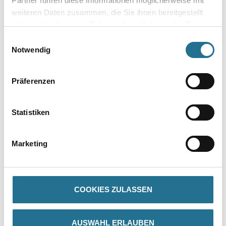
Partner führen diese Informationen möglicherweise mit
weiteren Daten zusammen, die Sie ihnen bereitgestellt
haben oder die sie im Rahmen Ihrer Nutzung der Dienste
gesammelt haben.
Einwilligungsauswahl
Notwendig
Umrechnungsfaktoren
Präferenzen
Statistiken
Marketing
PRODUKTEIGENSCHAFTEN
COOKIES ZULASSEN
Produkteigenschaft
- Edelkratzputz auf WARM-WAND Systemen
- Edelkratzputz auf wasserabweisenden Unterputzen wie Super
AUSWAHL ERLAUBEN