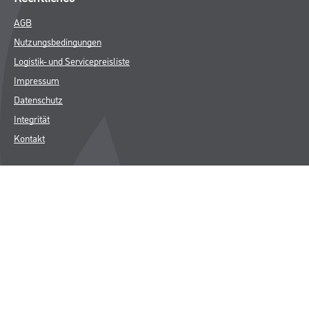
AGB
Nutzungsbedingungen
Logistik- und Servicepreisliste
Impressum
Datenschutz
Integrität
Kontakt
Follow Us
© Copyright CMS Dienstleistungs-Gesellschaft
* NUR FÜR GEWERBLICHE KUNDEN. ALLE ANGEGEBENEN PREISE
SIND ZZGL. GESETZLICHER MWST.
**Punktestand wird innerhalb mehrerer Wochen aktualisiert.