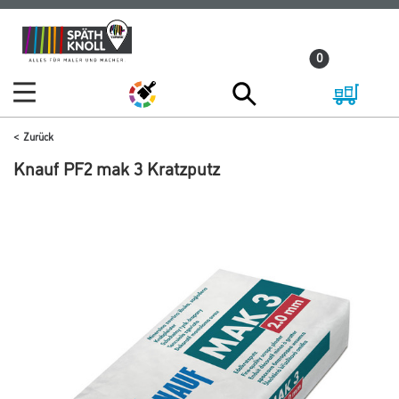
Zum
Zum
Inhalt
Navigationsmenü
0
springen
springen
Zurück
Knauf PF2 mak 3 Kratzputz