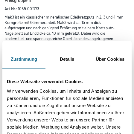
Preisgruppe II
Art-Nr.:
1065-001773
Mak3 ist ein klassischer mineralischer Edelkratzputz in 2, 3 und 4 mm
Korngröße mit Glimmeranteil. Mak3 wird ca. 15 mm dick
aufgetragen und nach genügend Erhärtung mit einem Kratzputz-
Nagelbrett auf Enddicke ca. 10 mm gekratzt. Dabei wird die
bindemittel- und spannungsreiche Oberfläche des angetragenen
Oberputzes entfernt. Durch das herausspringende Korn entsteht die
hierfür charakteristische, gleichmäßige Kratzputzstruktur. Mak3 bietet
den besten Witterungsschutz und weist durch seine
Zustimmung
Details
Über Cookies
Oberfläche einen Selbstreinigungseffekt auf. Mak3 ist ideal für den
Einsatz auf Unterputzen, Wärmedämmputzen und WARM-WAND
Systemen.
Diese Webseite verwendet Cookies
Farbtonbezeichnung
Wir verwenden Cookies, um Inhalte und Anzeigen zu
personalisieren, Funktionen für soziale Medien anbieten
zu können und die Zugriffe auf unsere Website zu
Körnung
analysieren. Außerdem geben wir Informationen zu Ihrer
Verwendung unserer Website an unsere Partner für
soziale Medien, Werbung und Analysen weiter. Unsere
Gebinde