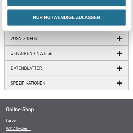
Lupp, Lup 222 und UP 210
- Edelkratzputz auf Wärmedämmputz DP 007
NUR NOTWENDIGE ZULASSEN
ZUSATZINFOS
GEFAHRENHINWEISE
DATENBLÄTTER
SPEZIFIKATIONEN
Online-Shop
Farbe
WDV-Systeme