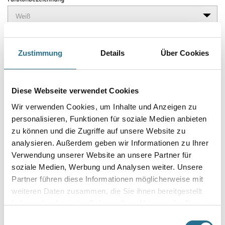
Länge in centimeter
Zustimmung
Details
Über Cookies
Breite in centimeter
Diese Webseite verwendet Cookies
Wir verwenden Cookies, um Inhalte und Anzeigen zu
Gebinde
personalisieren, Funktionen für soziale Medien anbieten
zu können und die Zugriffe auf unsere Website zu
analysieren. Außerdem geben wir Informationen zu Ihrer
Verwendung unserer Website an unsere Partner für
soziale Medien, Werbung und Analysen weiter. Unsere
Partner führen diese Informationen möglicherweise mit
Umrechnungsfaktoren
weiteren Daten zusammen, die Sie ihnen bereitgestellt
haben oder die sie im Rahmen Ihrer Nutzung der Dienste
gesammelt haben.
Einwilligungsauswahl