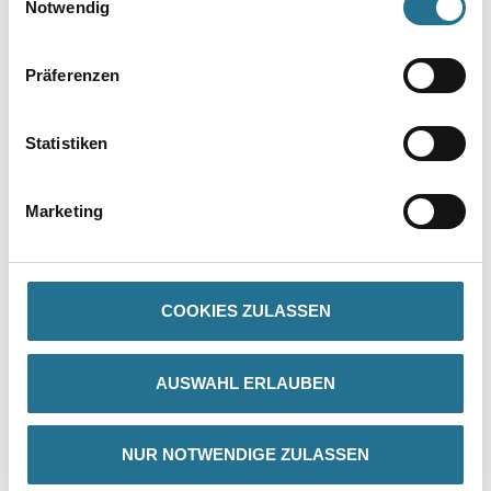
Notwendig
Präferenzen
Statistiken
PRODUKTEIGENSCHAFTEN
Marketing
ZUSATZINFOS
COOKIES ZULASSEN
GEFAHRENHINWEISE
AUSWAHL ERLAUBEN
DATENBLÄTTER
SPEZIFIKATIONEN
NUR NOTWENDIGE ZULASSEN