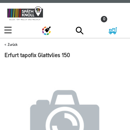
Zum
Zum
Inhalt
Navigationsmenü
0
springen
springen
Zurück
Erfurt tapofix Glattvlies 150