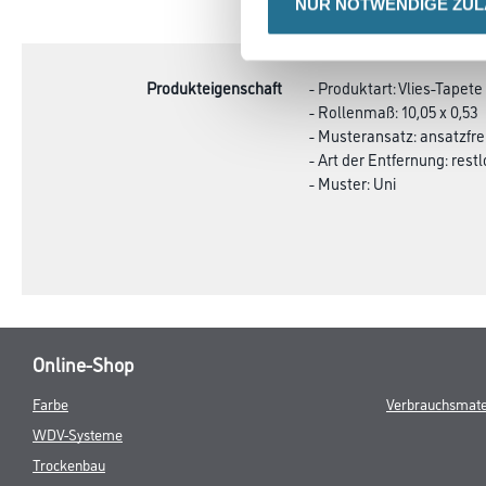
NUR NOTWENDIGE ZU
CURRENT
PRODUKTEIGENSCHAFTEN
TAB:
Produkteigenschaft
- Produktart: Vlies-Tapete
- Rollenmaß: 10,05 x 0,53
- Musteransatz: ansatzfre
- Art der Entfernung: rest
- Muster: Uni
Online-Shop
Farbe
Verbrauchsmate
WDV-Systeme
Trockenbau