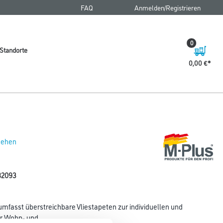
FAQ
Anmelden/Registrieren
0
Standorte
0,00 €
 sehen
82093
umfasst überstreichbare Vliestapeten zur individuellen und
er Wohn- und