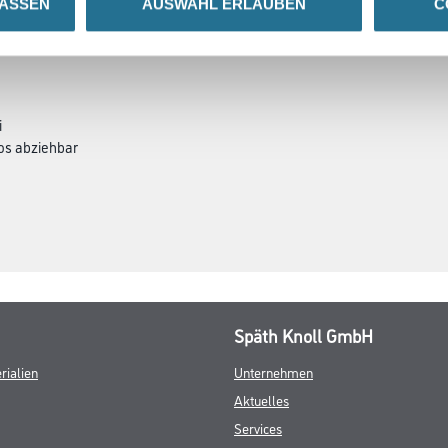
LASSEN
AUSWAHL ERLAUBEN
C
GEFAHRENHINWEISE
DATENBLÄTTER
i
los abziehbar
Späth Knoll GmbH
rialien
Unternehmen
Aktuelles
Services