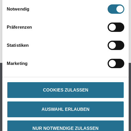
gesammelt haben.
Umrechnungsfaktoren
Einwilligungsauswahl
Notwendig
Präferenzen
Statistiken
Marketing
PRODUKTEIGENSCHAFTEN
Produkteigenschaft
- Produktart: Vlies-Tapete
COOKIES ZULASSEN
- Rollenmaß: 10,05 x 0,53
- Musteransatz: ansatzfrei
- Art der Entfernung: restlos abziehbar
AUSWAHL ERLAUBEN
- Muster: bemustert
NUR NOTWENDIGE ZULASSEN