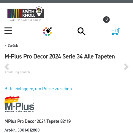
Zum
Zum
Inhalt
Navigationsmenü
0
springen
springen
Zurück
M-Plus Pro Decor 2024 Serie 34 Alle Tapeten