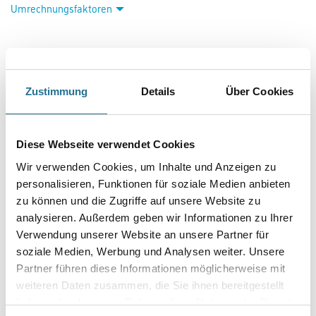
Die Kollektion Pro Decor 2024 umfasst überstreichbare Vliestapeten zur
individuellen und kreativen Gestaltung moderner Wohn- und
Arbeitsräume.
Farbtonbezeichnung
Zustimmung
Details
Über Cookies
Länge in centimeter
Diese Webseite verwendet Cookies
Wir verwenden Cookies, um Inhalte und Anzeigen zu
Breite in centimeter
personalisieren, Funktionen für soziale Medien anbieten
zu können und die Zugriffe auf unsere Website zu
analysieren. Außerdem geben wir Informationen zu Ihrer
Gebinde
Verwendung unserer Website an unsere Partner für
soziale Medien, Werbung und Analysen weiter. Unsere
Partner führen diese Informationen möglicherweise mit
weiteren Daten zusammen, die Sie ihnen bereitgestellt
haben oder die sie im Rahmen Ihrer Nutzung der Dienste