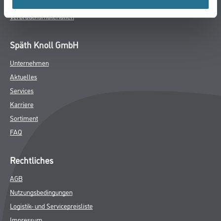
GEFAHRENHINWEISE
DATENBLÄTTER
SPEZIFIKATIONEN
Online-Shop
Farbe
WDV-Systeme
Trockenbau
Putze- und Spachtelmassen
Bodenbeläge
Wand- & Deckenbeläge