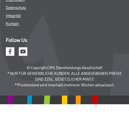
Werkzeug & Maschinen
Verbrauchsmaterialien
Späth Knoll GmbH
Unternehmen
Aktuelles
Services
Karriere
Sortiment
FAQ
Rechtliches
AGB
Nutzungsbedingungen
Logistik- und Servicepreisliste
Impressum