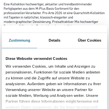
Eine Kollektion hochwertiger, aktueller und trendbestimmender
Fertigtapeten aus dem M-Plus Basis-Sortiment für den
professionellen Verarbeiter. Pro Arte 2026 ist eine Querschnitt-Kollektion
mit Tapeten in natürlicher, klassisch-eleganter und
modern-graphischer Dessinierung. Preisattraktiver Mix hochwertiger
Tapeten auf Vlies- oder Papierträger, hergestellt in
Deutschland.
Zustimmung
Details
Über Cookies
Farbtonbezeichnung
Diese Webseite verwendet Cookies
Länge in centimeter
Wir verwenden Cookies, um Inhalte und Anzeigen zu
personalisieren, Funktionen für soziale Medien anbieten
zu können und die Zugriffe auf unsere Website zu
Breite in centimeter
analysieren. Außerdem geben wir Informationen zu Ihrer
Verwendung unserer Website an unsere Partner für
soziale Medien, Werbung und Analysen weiter. Unsere
Gebinde
Partner führen diese Informationen möglicherweise mit
weiteren Daten zusammen, die Sie ihnen bereitgestellt