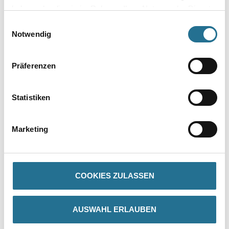
haben oder die sie im Rahmen Ihrer Nutzung der Dienste
gesammelt haben.
Einwilligungsauswahl
Notwendig
Umrechnungsfaktoren
Präferenzen
Statistiken
Marketing
PRODUKTEIGENSCHAFTEN
COOKIES ZULASSEN
AUSWAHL ERLAUBEN
GEFAHRENHINWEISE