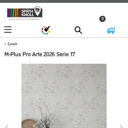
Zum
Zum
Inhalt
Navigationsmenü
0
springen
springen
Zurück
M-Plus Pro Arte 2026 Serie 17