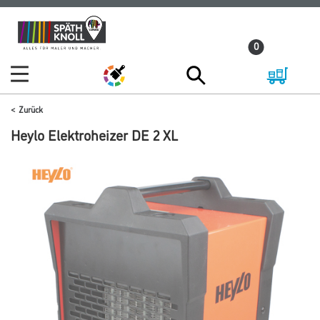
Zum
Zum
Inhalt
Navigationsmenü
0
springen
springen
Zurück
Heylo Elektroheizer DE 2 XL