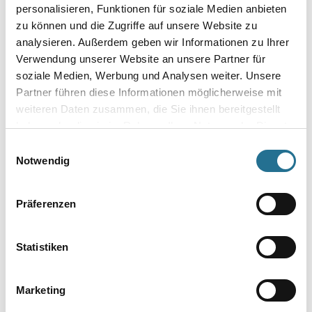
personalisieren, Funktionen für soziale Medien anbieten
Umrechnungsfaktoren
zu können und die Zugriffe auf unsere Website zu
analysieren. Außerdem geben wir Informationen zu Ihrer
Verwendung unserer Website an unsere Partner für
soziale Medien, Werbung und Analysen weiter. Unsere
Partner führen diese Informationen möglicherweise mit
weiteren Daten zusammen, die Sie ihnen bereitgestellt
haben oder die sie im Rahmen Ihrer Nutzung der Dienste
gesammelt haben.
Einwilligungsauswahl
Notwendig
PRODUKTEIGENSCHAFTEN
Präferenzen
Produkteigenschaft
- Mit Lüftungsfunktion
- Für die schnelle Beheizung von Baustellen, Werkstätten u. v. m.
Statistiken
Technische Daten:
- Luftleistung: 90 m³/h
Marketing
- Leistungsaufnahme: 1,0 / 2,0 kW