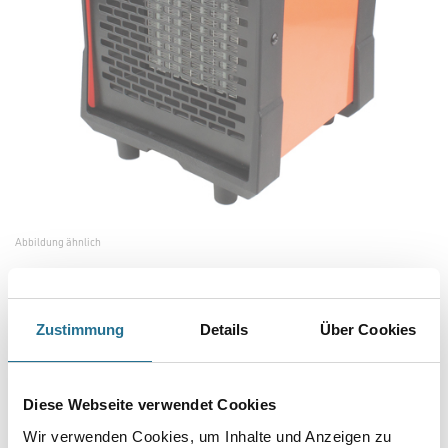
Abbildung ähnlich
Bitte einloggen, um Preise zu sehen
Zustimmung
Details
Über Cookies
Heylo Elektroheizer DE 2 XL Heizleistung:1/2kW, mit Lüftung
Diese Webseite verwendet Cookies
#1101922
Art-Nr.:
4448-000882
Wir verwenden Cookies, um Inhalte und Anzeigen zu