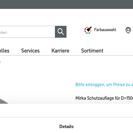
Farbauswahl
lles
Services
Karriere
Sortiment
e
Bitte einloggen, um Preise zu
Mirka Schutzauflage für D=15
Art-Nr.:
4420-000577
Durchmesser in millimeter
Details