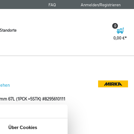
FAQ
Anmelden/Registrieren
0
Standorte
0,00 €
 sehen
0mm 67L (1PCK =5STK) #8295610111
Über Cookies