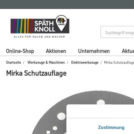
Zum
Zum
Inhalt
Navigationsmenü
springen
springen
Online-Shop
Aktionen
Unternehmen
Aktue
Startseite
Werkzeuge & Maschinen
Elektrowerkzeuge
Mirka Schutzauflag
Mirka Schutzauflage
Zustimmung