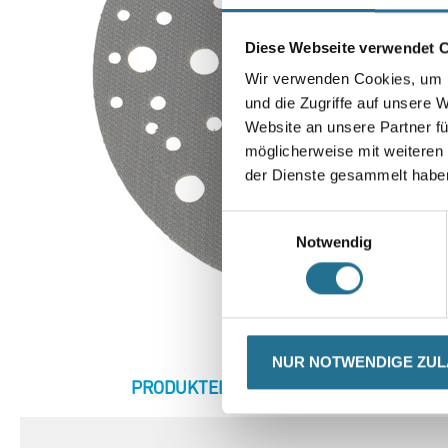
Diese Webseite verwendet 
Wir verwenden Cookies, um I
und die Zugriffe auf unsere 
Website an unsere Partner fü
möglicherweise mit weiteren
der Dienste gesammelt habe
Einwilligungsauswahl
Notwendig
NUR NOTWENDIGE ZU
CURRENT
PRODUKTEIGENSCHAFTEN
ZU
TAB: