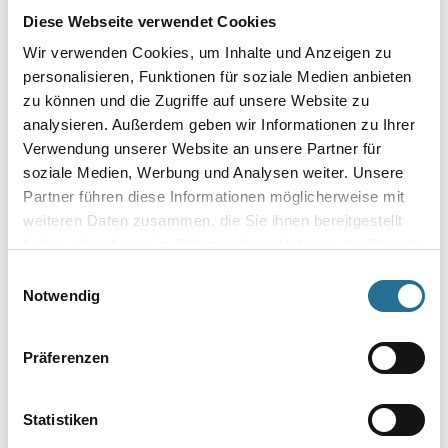
Diese Webseite verwendet Cookies
Wir verwenden Cookies, um Inhalte und Anzeigen zu
personalisieren, Funktionen für soziale Medien anbieten
zu können und die Zugriffe auf unsere Website zu
Umrechnungsfaktoren
analysieren. Außerdem geben wir Informationen zu Ihrer
Verwendung unserer Website an unsere Partner für
soziale Medien, Werbung und Analysen weiter. Unsere
Partner führen diese Informationen möglicherweise mit
weiteren Daten zusammen, die Sie ihnen bereitgestellt
haben oder die sie im Rahmen Ihrer Nutzung der Dienste
gesammelt haben.
Einwilligungsauswahl
Notwendig
PRODUKTEIGENSCHAFTEN
Präferenzen
Produkteigenschaft
- Florhöhe 12 mm
Statistiken
- Für perfekte Rand- und Farbabgrenzung
- Sauberer Farbauftrag ohne Abkleben