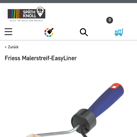
Zum
Zum
Inhalt
Navigationsmenü
0
springen
springen
Zurück
Friess Malerstreif-EasyLiner