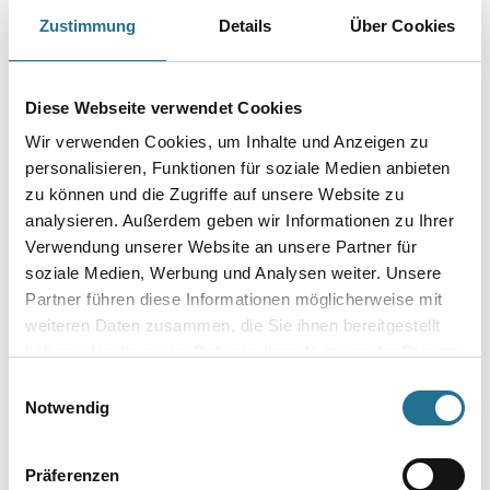
Für füllende, dickschichtige hoch deckende Dispersionsfarben, Außen und
Zustimmung
Details
Über Cookies
Innen auf glatten, leicht strukturierten Untergründen.
Breite in millimeter
Diese Webseite verwendet Cookies
Wir verwenden Cookies, um Inhalte und Anzeigen zu
Durchmesser in millimeter
personalisieren, Funktionen für soziale Medien anbieten
zu können und die Zugriffe auf unsere Website zu
analysieren. Außerdem geben wir Informationen zu Ihrer
Verwendung unserer Website an unsere Partner für
soziale Medien, Werbung und Analysen weiter. Unsere
Umrechnungsfaktoren
Partner führen diese Informationen möglicherweise mit
weiteren Daten zusammen, die Sie ihnen bereitgestellt
haben oder die sie im Rahmen Ihrer Nutzung der Dienste
gesammelt haben.
Einwilligungsauswahl
Notwendig
Präferenzen