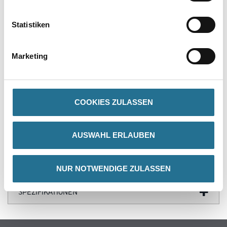
PRODUKTEIGENSCHAFTEN
Statistiken
Produkteigenschaft
Marketing
- 100 % Polyamidgarn
- Lösemittelbeständig
- Ungepolstert
- Walzenkern D=57mm
COOKIES ZULASSEN
AUSWAHL ERLAUBEN
ZUSATZINFOS
GEFAHRENHINWEISE
NUR NOTWENDIGE ZULASSEN
SPEZIFIKATIONEN