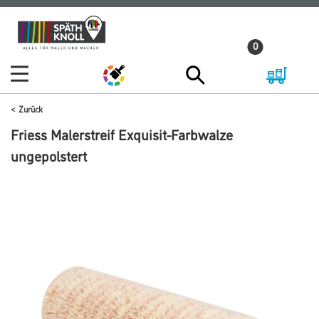
Zum
Zum
Inhalt
Navigationsmenü
0
springen
springen
Zurück
Friess Malerstreif Exquisit-Farbwalze
ungepolstert