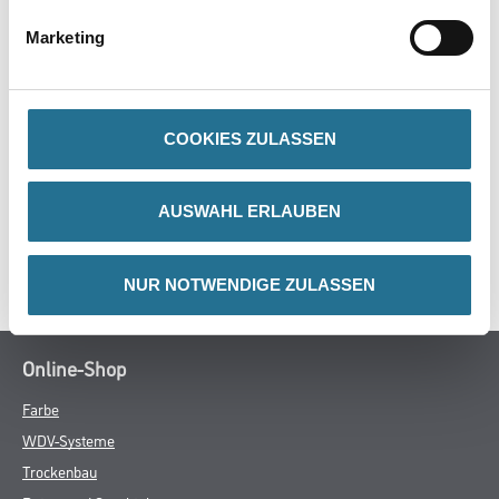
- Mit Gewindeeinsatz
- Mit Klick-System zur festen Arretierung des Farbrollers
Marketing
COOKIES ZULASSEN
ZUSATZINFOS
GEFAHRENHINWEISE
AUSWAHL ERLAUBEN
SPEZIFIKATIONEN
NUR NOTWENDIGE ZULASSEN
Online-Shop
Farbe
WDV-Systeme
Trockenbau