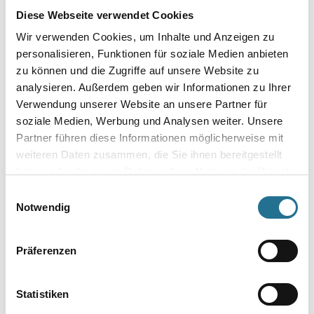
Diese Webseite verwendet Cookies
Wir verwenden Cookies, um Inhalte und Anzeigen zu
personalisieren, Funktionen für soziale Medien anbieten
zu können und die Zugriffe auf unsere Website zu
Umrechnungsfaktoren
analysieren. Außerdem geben wir Informationen zu Ihrer
Verwendung unserer Website an unsere Partner für
soziale Medien, Werbung und Analysen weiter. Unsere
Partner führen diese Informationen möglicherweise mit
weiteren Daten zusammen, die Sie ihnen bereitgestellt
haben oder die sie im Rahmen Ihrer Nutzung der Dienste
gesammelt haben.
Einwilligungsauswahl
Notwendig
PRODUKTEIGENSCHAFTEN
Präferenzen
Produkteigenschaft
- Dickwandiges, geriffeltes Aluminiumrohr
Statistiken
- Eloxiert
- SoftTouch-Griff für ermüdungsfreies Arbeiten