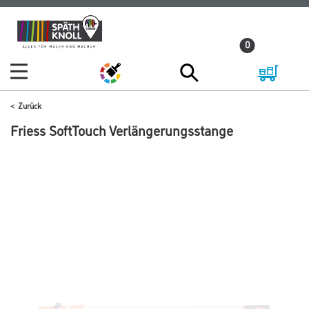
Zum
Zum
Inhalt
Navigationsmenü
0
springen
springen
Zurück
Friess SoftTouch Verlängerungsstange