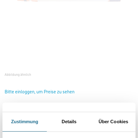
Abbildung ähnlich
Bitte einloggen, um Preise zu sehen
Friess SoftTouch Verlängerungsstange 160-300cm #F73000291
Zustimmung
Details
Über Cookies
Art-Nr.:
4040-002836
Größe