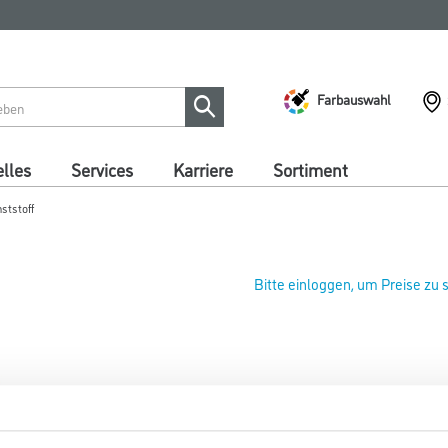
Farbauswahl
lles
Services
Karriere
Sortiment
ststoff
Bitte einloggen, um Preise zu
WD Abstreifgitter Kunststoff 
Art-Nr.:
4086-007420