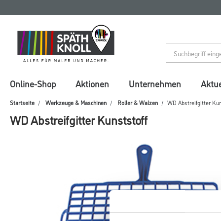
Zum
Zum
Inhalt
Navigationsmenü
springen
springen
Online-Shop
Aktionen
Unternehmen
Aktue
Startseite
Werkzeuge & Maschinen
Roller & Walzen
WD Abstreifgitter Kun
WD Abstreifgitter Kunststoff