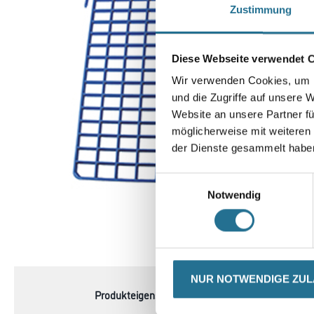
Zustimmung
Diese Webseite verwendet 
Wir verwenden Cookies, um I
und die Zugriffe auf unsere 
Website an unsere Partner fü
möglicherweise mit weiteren
der Dienste gesammelt habe
Einwilligungsauswahl
Notwendig
CURRENT
PRODUKTEIGENSCHAFTEN
TAB:
NUR NOTWENDIGE ZU
Produkteigenschaft
- Kunsstoff
- Lösungsmittelbeständig