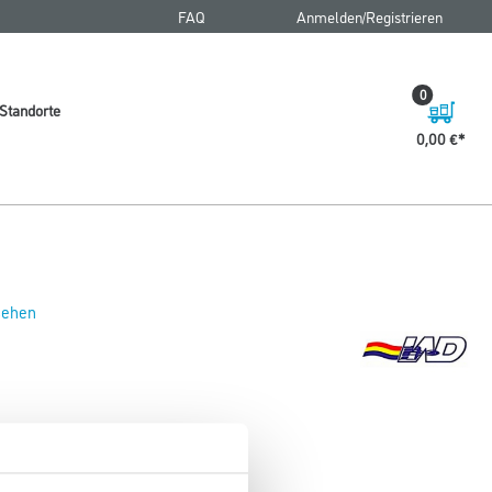
FAQ
Anmelden/Registrieren
0
Standorte
0,00 €
 sehen
12x18cm