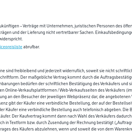
zukünftigen – Verträge mit Unternehmen, juristischen Personen des öff
trägen und der Lieferung nicht vertretbarer Sachen. Einkaufsbedingun
iderspricht.
icepreisliste
abrufbar.
sind freibleibend und jederzeit widerruflich, soweit sie nicht schriftlich
chriftform. Der maßgebliche Vertrag kommt durch die Auftragsbestätigun
arungen bedürfen der schriftlichen Bestätigung des Verkäufers und sin
igen Online-Verkaufsplattformen / Web-Verkaufsseiten des Verkäufers 
rung an den Besucher der jeweiligen Webpräsenz dar, die angebotenen 
gibt der Käufer eine verbindliche Bestellung, der auf der Bestell
der Käufer eine verbindliche Bestellung auch telefonisch abgeben. Die 
ufer. Der Kaufvertrag kommt dann nach Wahl des Verkäufers dadurch zu
h in Textform bzw. durch Zusendung der Rechnung bestätigt („Auftrag
uftrages des Käufers abzulehnen, wenn und soweit die von dem Warenkr