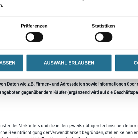
tgestellten Forderungen zulässig. Gleiches gilt für die Zurückbehaltung
n.
sen ist der Verkäufer zu keiner weiteren Lieferung aus irgendeinem lauf
de Zahlungsfähigkeit des Käufers gefährdet wird, oder gerät der Käuf
Präferenzen
Statistiken
gsfähigkeit des Käufers nach Vertragsschluss schließen lassen, stehen
n Geschäftsverbindung mit dem Käufer fällig zu stellen. Dies gilt auch fü
hrs mit dem Käufer zu speichern und zu verarbeiten, soweit dies zur 
LASSEN
AUSWAHL ERLAUBEN
C
eilt der Verkäufer – mit dem durch Erteilen des Auftrages erteiltem Einv
eckgebunden insbesondere innerhalb der DAW Gruppe (zu der die Un
 von Daten wie z.B. Firmen- und Adressdaten sowie Informationen über d
eangeboten gegenüber dem Käufer (ergänzend wird auf die Geschäftspa
e Muster des Verkäufers und die in den jeweils gültigen technischen I
he Beeinträchtigung der Verwendbarkeit begründen, stellen keinen ersa