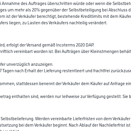
 Annahme des Auftrages überschritten würde oder wenn die Selbstbete
ges um mehr als 20% gegenüber der Selbstbeteiligung bei Abschluss d
dem ist der Verkäufer berechtigt, bestehende Kreditlimits mit dem Käuf
ufers liegen, zu Lasten des Verkäufers nachteilig verändert.
wird, erfolgt der Versand gemäß Incoterms 2020 DAP.
chriftlich vereinbart worden ist. Bei Aufträgen über Kleinstmengen beh
fer unverzüglich anzuzeigen.
von 7 Tagen nach Erhalt der Lieferung restentleert und frachtfrei zurück
mmen, stattdessen benennt der Verkäufer dem Käufer auf Anfrage eine
trag enthalten sind, werden nur leihweise zur Verfügung gestellt. Sie 
er Selbstbelieferung. Werden vereinbarte Lieferfristen von dem Verkäufer
tsetzung bei dem Verkäufer beginnt. Nach Ablauf der Nachlieferfrist ist