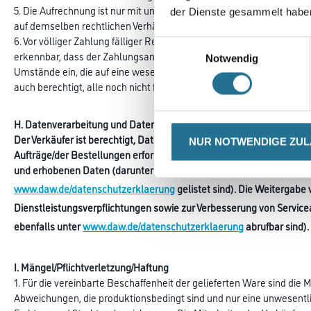
5. Die Aufrechnung ist nur mit unbestrittenen oder rechtskräftig fes
der Dienste gesammelt habe
auf demselben rechtlichen Verhältnis.
6. Vor völliger Zahlung fälliger Rechnungsbeträge einschließlich Zin
Einwilligungsauswahl
erkennbar, dass der Zahlungsanspruch des Verkäufers durch mangeln
Notwendig
Umstände ein, die auf eine wesentliche Verschlechterung der Zahlun
auch berechtigt, alle noch nicht fälligen Forderungen aus der laufende
H. Datenverarbeitung und Datenweitergabe
Der Verkäufer ist berechtigt, Daten des Waren- und Zahlungsverke
NUR NOTWENDIGE ZU
Aufträge/der Bestellungen erforderlich ist. Dabei übermittelt bzw. t
und erhobenen Daten (darunter auch personenbezogene Daten) zw
www.daw.de/datenschutzerklaerung
gelistet sind). Die Weitergabe
Dienstleistungsverpflichtungen sowie zur Verbesserung von Servic
ebenfalls unter
www.daw.de/datenschutzerklaerung
abrufbar sind).
I. Mängel/Pflichtverletzung/Haftung
1. Für die vereinbarte Beschaffenheit der gelieferten Ware sind di
Abweichungen, die produktionsbedingt sind und nur eine unwesentlic