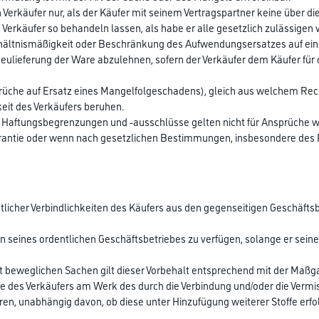
n Verkäufer nur, als der Käufer mit seinem Vertragspartner keine übe
Verkäufer so behandeln lassen, als habe er alle gesetzlich zulässige
rhältnismäßigkeit oder Beschränkung des Aufwendungsersatzes auf ein
ulieferung der Ware abzulehnen, sofern der Verkäufer dem Käufer für 
rüche auf Ersatz eines Mangelfolgeschadens), gleich aus welchem Rec
keit des Verkäufers beruhen.
n Haftungsbegrenzungen und -ausschlüsse gelten nicht für Ansprüche w
rantie oder wenn nach gesetzlichen Bestimmungen, insbesondere des 
sämtlicher Verbindlichkeiten des Käufers aus den gegenseitigen Geschäf
n seines ordentlichen Geschäftsbetriebes zu verfügen, solange er sein
t beweglichen Sachen gilt dieser Vorbehalt entsprechend mit der Maßga
 des Verkäufers am Werk des durch die Verbindung und/oder die Vermis
n, unabhängig davon, ob diese unter Hinzufügung weiterer Stoffe erfolg