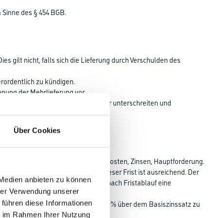
m Sinne des § 454 BGB.
s gilt nicht, falls sich die Lieferung durch Verschulden des
rordentlich zu kündigen.
hnung der Mehrlieferung vor.
iefermengen bis zu 10 % zu über- oder unterschreiten und
Über Cookies
det, und zwar in der Reihenfolge: Kosten, Zinsen, Hauptforderung.
achen. Die Absendung innerhalb dieser Frist ist ausreichend. Der
 Medien anbieten zu können
g/Gutschrift. Der Käufer kann auch nach Fristablauf eine
hrer Verwendung unserer
erechtigt, Verzugszinsen in Höhe von 9 % über dem Basiszinssatz zu
 führen diese Informationen
ie im Rahmen Ihrer Nutzung