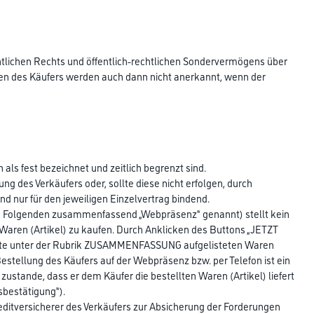
entlichen Rechts und öffentlich-rechtlichen Sondervermögens über
gen des Käufers werden auch dann nicht anerkannt, wenn der
 als fest bezeichnet und zeitlich begrenzt sind.
g des Verkäufers oder, sollte diese nicht erfolgen, durch
d nur für den jeweiligen Einzelvertrag bindend.
(im Folgenden zusammenfassend „Webpräsenz“ genannt) stellt kein
Waren (Artikel) zu kaufen. Durch Anklicken des Buttons „JETZT
seite unter der Rubrik ZUSAMMENFASSUNG aufgelisteten Waren
Bestellung des Käufers auf der Webpräsenz bzw. per Telefon ist ein
stande, dass er dem Käufer die bestellten Waren (Artikel) liefert
sbestätigung“).
editversicherer des Verkäufers zur Absicherung der Forderungen