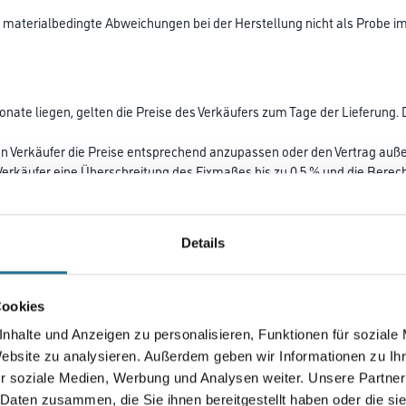
r materialbedingte Abweichungen bei der Herstellung nicht als Probe i
ate liegen, gelten die Preise des Verkäufers zum Tage der Lieferung. Die
 Verkäufer die Preise entsprechend anzupassen oder den Vertrag auße
 Verkäufer eine Überschreitung des Fixmaßes bis zu 0,5 % und die Berec
nd Lackanfertigungen) ist der Verkäufer berechtigt, die vereinbarten L
Details
posten zzgl. der darauf aufgelaufenen Verzugszinsen und Kosten verwen
Cookies
rhalb von 30 Kalendertagen nach deren Zugang schriftlich geltend zu m
nhalte und Anzeigen zu personalisieren, Funktionen für soziale
nterlassen rechtzeitiger Einwendungen gilt als Genehmigung der Rechnun
Website zu analysieren. Außerdem geben wir Informationen zu I
isen, dass die Rechnung/Gutschrift nicht richtig ist.
teren Zahlungen sofort fällig. Der Verkäufer ist in diesem Falle auch b
r soziale Medien, Werbung und Analysen weiter. Unsere Partner
er Zahlung oder Sicherheitsleistung abhängig zu machen.
 Daten zusammen, die Sie ihnen bereitgestellt haben oder die s