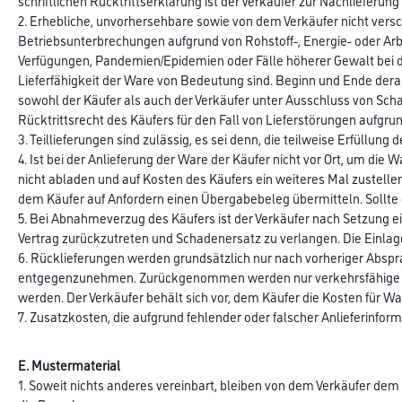
schriftlichen Rücktrittserklärung ist der Verkäufer zur Nachlieferung
2. Erhebliche, unvorhersehbare sowie von dem Verkäufer nicht versch
Betriebsunterbrechungen aufgrund von Rohstoff-, Energie- oder Arb
Verfügungen, Pandemien/Epidemien oder Fälle höherer Gewalt bei dem
Lieferfähigkeit der Ware von Bedeutung sind. Beginn und Ende derart
sowohl der Käufer als auch der Verkäufer unter Ausschluss von Sch
Rücktrittsrecht des Käufers für den Fall von Lieferstörungen aufgr
3. Teillieferungen sind zulässig, es sei denn, die teilweise Erfüllung
4. Ist bei der Anlieferung der Ware der Käufer nicht vor Ort, um d
nicht abladen und auf Kosten des Käufers ein weiteres Mal zustelle
dem Käufer auf Anfordern einen Übergabebeleg übermitteln. Sollte 
5. Bei Abnahmeverzug des Käufers ist der Verkäufer nach Setzung ei
Vertrag zurückzutreten und Schadenersatz zu verlangen. Die Einl
6. Rücklieferungen werden grundsätzlich nur nach vorheriger Abs
entgegenzunehmen. Zurückgenommen werden nur verkehrsfähige Ori
werden. Der Verkäufer behält sich vor, dem Käufer die Kosten für 
7. Zusatzkosten, die aufgrund fehlender oder falscher Anlieferinfo
E. Mustermaterial
1. Soweit nichts anderes vereinbart, bleiben von dem Verkäufer dem