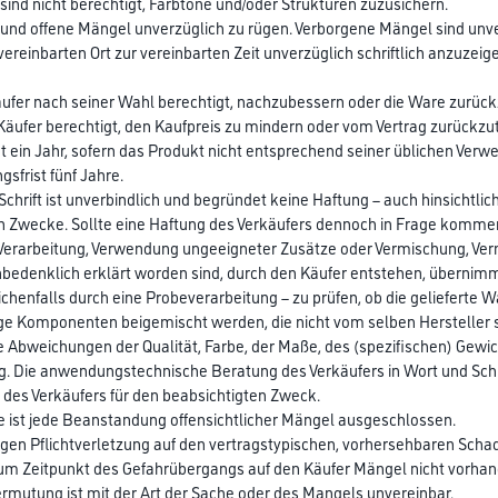
sind nicht berechtigt, Farbtöne und/oder Strukturen zuzusichern.
 und offene Mängel unverzüglich zu rügen. Verborgene Mängel sind unve
vereinbarten Ort zur vereinbarten Zeit unverzüglich schriftlich anzuzei
ufer nach seiner Wahl berechtigt, nachzubessern oder die Ware zurück
Käufer berechtigt, den Kaufpreis zu mindern oder vom Vertrag zurückzu
gt ein Jahr, sofern das Produkt nicht entsprechend seiner üblichen Ve
gsfrist fünf Jahre.
rift ist unverbindlich und begründet keine Haftung – auch hinsichtlich 
en Zwecke. Sollte eine Haftung des Verkäufers dennoch in Frage kommen
r Verarbeitung, Verwendung ungeeigneter Zusätze oder Vermischung, Ve
r unbedenklich erklärt worden sind, durch den Käufer entstehen, übernim
ichenfalls durch eine Probeverarbeitung – zu prüfen, ob die gelieferte W
ige Komponenten beigemischt werden, die nicht vom selben Herstelle
e Abweichungen der Qualität, Farbe, der Maße, des (spezifischen) Gewi
. Die anwendungstechnische Beratung des Verkäufers in Wort und Schrif
n des Verkäufers für den beabsichtigten Zweck.
e ist jede Beanstandung offensichtlicher Mängel ausgeschlossen.
lässigen Pflichtverletzung auf den vertragstypischen, vorhersehbaren Sch
zum Zeitpunkt des Gefahrübergangs auf den Käufer Mängel nicht vorhan
ermutung ist mit der Art der Sache oder des Mangels unvereinbar.