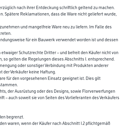
rzüglich nach ihrer Entdeckung schriftlich geltend zu machen.
gen. Spätere Reklamationen, dass die Ware nicht geliefert wurde,
zunehmen und mangelfreie Ware neu zu liefern. Im Falle des
treten.
rwendungsweise für ein Bauwerk verwendet worden ist und dessen
etwaiger Schutzrechte Dritter – und befreit den Käufer nicht von
, so gelten die Regelungen dieses Abschnitts I. entsprechend.
rmengung oder sonstiger Verbindung mit Produkten anderer
mt der Verkäufer keine Haftung.
are für den vorgesehenen Einsatz geeignet ist. Dies gilt
r stammen.
chts, der Ausrüstung oder des Designs, sowie Florverwerfungen
t – auch soweit sie von Seiten des Vorlieferanten des Verkäufers
aden begrenzt.
den waren, wenn der Käufer nach Abschnitt I.2 pflichtgemäß