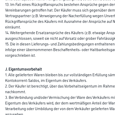
13. Im Fall eines Rückgriffanspruchs bestehen Ansprüche gegen de
Vereinbarungen getroffen hat. Der Käufer muss sich gegenüber dem 
Vertragspartner (z.B. Verweigerung der Nacherfüllung wegen Unve
Rückgriffansprüche des Käufers mit Ausnahme der Ansprüche auf Ne
einräumt.
14. Weitergehende Ersatzansprüche des Käufers (z.B. etwaige Ansp
ausgeschlossen, soweit sie nicht auf Vorsatz oder grober Fahrlässig
15. Die in diesen Lieferungs- und Zahlungsbedingungen enthaltene
infolge einer übernommenen Beschaffenheits- oder Haltbarkeitsga
vorgeschrieben ist.
J. Eigentumsvorbehalt
1. Alle gelieferten Waren bleiben bis zur vollständigen Erfüllung 
Kontokorrent-Saldos, im Eigentum des Verkäufers.
2. Der Käufer ist berechtigt, über das Vorbehaltseigentum im Rahme
nachkommt.
3. Bei Verbindung und/oder Vermischung der Ware des Verkäufers mi
Eigentum des Verkäufers wird, der dem wertmäßigen Anteil der Ware
Verarbeitung oder Umbildung der von dem Verkäufer gelieferten Ware
anzusehen.