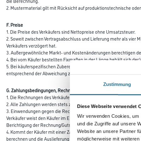
die Berechnung.
2. Mustermaterial gilt mit Rücksicht auf produktionstechnische ode
F. Preise
1. Die Preise des Verkäufers sind Nettopreise ohne Umsatzsteuer.
2. Soweit zwischen Vertragsabschluss und Lieferung mehr als vier Mon
Verkäufers verzögert hat.
3. Außergewöhnliche Markt- und Kostenänderungen berechtigen den
4. Bei vom Käufer bestellten Fixmaßen in der Länge behält sich der
5. Bei käuferspezifischen Zubereitungen in Fertigpackungen (Farb- u
entsprechend der Abweichung zu berechnen.
Zustimmung
G. Zahlungsbedingungen, Rechnung
1. Die Rechnungen des Verkäufers sind sofort ohne Abzug zahlbar.
2. Alle Zahlungen werden stets zur Begleichung der ältesten Schuld
Diese Webseite verwendet 
3. Einwendungen gegen die Rechnung/Gutschrift hat der Käufer inne
Wir verwenden Cookies, um I
Verkäufer weist den Käufer im Einzelfall auf diese Frist hin. Das U
und die Zugriffe auf unsere 
Berichtigung der Rechnung/Gutschrift verlangen, muss dann aber bewe
4. Kommt der Käufer mit einer Zahlung in Verzug, so werden alle wei
Website an unsere Partner fü
berechnen und die Auslieferung vorliegender Aufträge von vorherig
möglicherweise mit weiteren