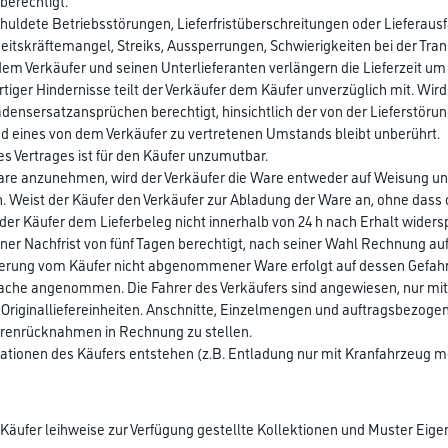
 berechtigt.
uldete Betriebsstörungen, Lieferfristüberschreitungen oder Lieferausfä
eitskräftemangel, Streiks, Aussperrungen, Schwierigkeiten bei der Tra
 Verkäufer und seinen Unterlieferanten verlängern die Lieferzeit um d
iger Hindernisse teilt der Verkäufer dem Käufer unverzüglich mit. Wird
adensersatzansprüchen berechtigt, hinsichtlich der von der Lieferstör
und eines von dem Verkäufer zu vertretenen Umstands bleibt unberührt.
 des Vertrages ist für den Käufer unzumutbar.
ie Ware anzunehmen, wird der Verkäufer die Ware entweder auf Weisung 
n. Weist der Käufer den Verkäufer zur Abladung der Ware an, ohne dass
der Käufer dem Lieferbeleg nicht innerhalb von 24 h nach Erhalt wide
ner Nachfrist von fünf Tagen berechtigt, nach seiner Wahl Rechnung auf
agerung vom Käufer nicht abgenommener Ware erfolgt auf dessen Gefah
prache angenommen. Die Fahrer des Verkäufers sind angewiesen, nur m
ginalliefereinheiten. Anschnitte, Einzelmengen und auftragsbezogen
Warenrücknahmen in Rechnung zu stellen.
rmationen des Käufers entstehen (z.B. Entladung nur mit Kranfahrzeug 
 Käufer leihweise zur Verfügung gestellte Kollektionen und Muster Eig