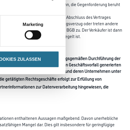
 fälliger Rechnungsbeträge, es sei denn, die Gegenforderung beruht
enden Vertrag verpflichtet. Wird nach Abschluss des Vertrages
er mit erheblichem Betrag in Zahlungsverzug oder treten andere
Marketing
 dem Verkäufer die Rechte aus § 321 BGB zu. Der Verkäufer ist dann
r den Fall, der in Abschnitt B.4 geregelt ist.
üblichen Betreuung und/oder zur ordnungsgemäßen Durchführung der
OOKIES ZULASSEN
erständnis des Käufers – die durch den Geschäftsvorfall generierten
ternehmen der CMS Gruppe gehören und deren Unternehmen unter
ie getätigten Rechtsgeschäfte erfolgt zur Erfüllung von
rtnerinformationen zur Datenverarbeitung hingewiesen, die
nformationen enthaltenen Aussagen maßgebend. Davon unerhebliche
tzfähigen Mangel dar. Dies gilt insbesondere für geringfügige