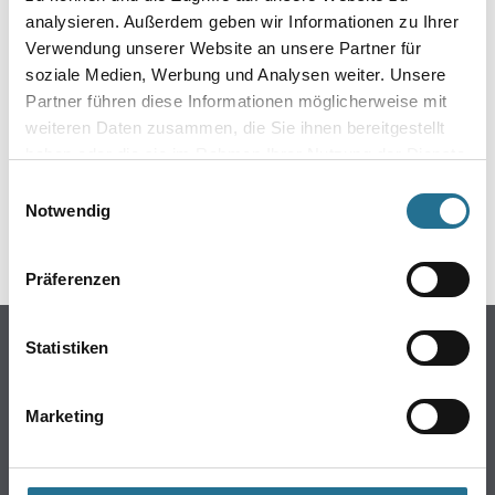
analysieren. Außerdem geben wir Informationen zu Ihrer
Verwendung unserer Website an unsere Partner für
soziale Medien, Werbung und Analysen weiter. Unsere
Partner führen diese Informationen möglicherweise mit
weiteren Daten zusammen, die Sie ihnen bereitgestellt
haben oder die sie im Rahmen Ihrer Nutzung der Dienste
gesammelt haben.
ZUSATZINFOS
Einwilligungsauswahl
Notwendig
GEFAHRENHINWEISE
Präferenzen
Online-Shop
Statistiken
Farbe
WDV-Systeme
Marketing
Trockenbau
Putze- und Spachtelmassen