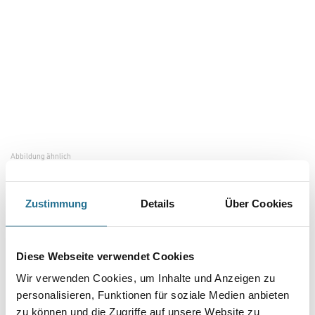
Abbildung ähnlich
Bitte einloggen, um Preise zu sehen
Zustimmung
Details
Über Cookies
Capatect 087 Naturstein 23,0 kg Fugenmörtel Anthrazit
Art-Nr.:
1001-013759
Diese Webseite verwendet Cookies
Umrechnungsfaktoren
Wir verwenden Cookies, um Inhalte und Anzeigen zu
personalisieren, Funktionen für soziale Medien anbieten
zu können und die Zugriffe auf unsere Website zu