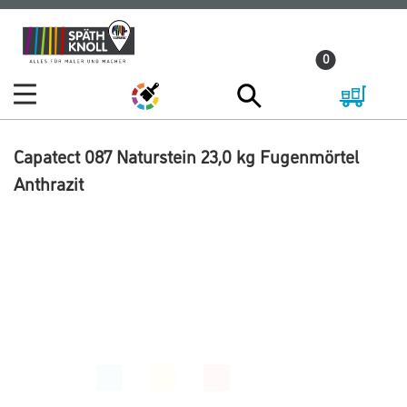
Zum
Zum
Inhalt
Navigationsmenü
0
springen
springen
Capatect 087 Naturstein 23,0 kg Fugenmörtel
Anthrazit