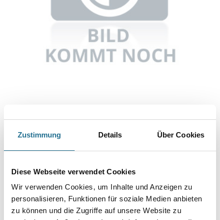
Abbildung ähnlich
Zustimmung
Details
Über Cookies
Bitte einloggen, um Preise zu sehen
Knauf Drehstiftdübel K 6/ 35 Pack = 100 Stk
Diese Webseite verwendet Cookies
Art-Nr.:
1065-000618
Wir verwenden Cookies, um Inhalte und Anzeigen zu
Umrechnungsfaktoren
personalisieren, Funktionen für soziale Medien anbieten
zu können und die Zugriffe auf unsere Website zu