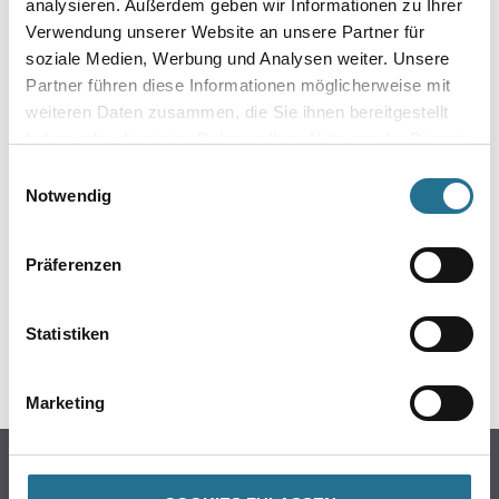
analysieren. Außerdem geben wir Informationen zu Ihrer
Verwendung unserer Website an unsere Partner für
soziale Medien, Werbung und Analysen weiter. Unsere
Partner führen diese Informationen möglicherweise mit
weiteren Daten zusammen, die Sie ihnen bereitgestellt
haben oder die sie im Rahmen Ihrer Nutzung der Dienste
gesammelt haben.
Einwilligungsauswahl
ZUSATZINFOS
Notwendig
EAN
Präferenzen
4003982035318
Statistiken
GEFAHRENHINWEISE
Marketing
Online-Shop