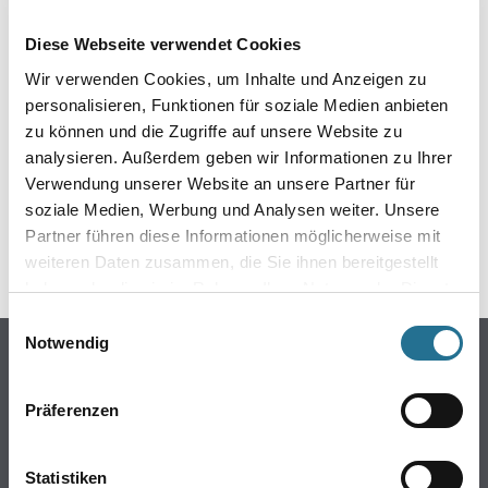
EIN KLEINER ZWISCHENFALL
Diese Webseite verwendet Cookies
IST AUFGETRETEN
Wir verwenden Cookies, um Inhalte und Anzeigen zu
personalisieren, Funktionen für soziale Medien anbieten
Keine Sorge, wir pinseln schon an der Lösung und
zu können und die Zugriffe auf unsere Website zu
werden das Problem so schnell wie möglich beheben.
analysieren. Außerdem geben wir Informationen zu Ihrer
Erkunden Sie in der Zwischenzeit unseren Online-Shop
und lassen Sie sich inspirieren.
Verwendung unserer Website an unsere Partner für
soziale Medien, Werbung und Analysen weiter. Unsere
ZURÜCK ZUM ONLINE-SHOP
Partner führen diese Informationen möglicherweise mit
weiteren Daten zusammen, die Sie ihnen bereitgestellt
haben oder die sie im Rahmen Ihrer Nutzung der Dienste
gesammelt haben.
Einwilligungsauswahl
Notwendig
Online-Shop
Farbe
Präferenzen
WDV-Systeme
Trockenbau
Statistiken
Putze- und Spachtelmassen