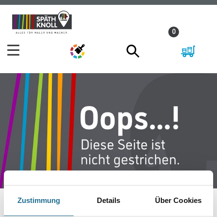
Zum
Zum
Inhalt
Navigationsmenü
0
springen
springen
Zustimmung
Details
Über Cookies