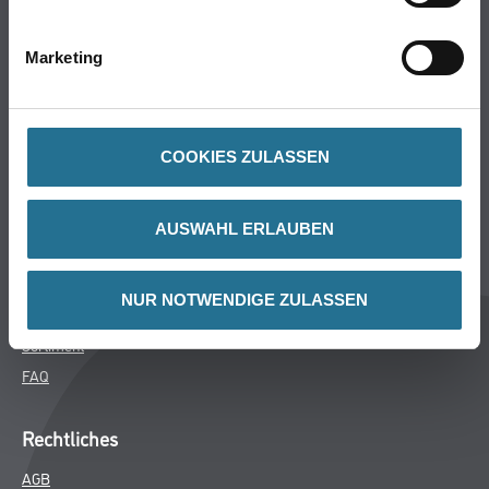
Bodenbeläge
Wand- & Deckenbeläge
Marketing
Werkzeug & Maschinen
Verbrauchsmaterialien
COOKIES ZULASSEN
Späth Knoll GmbH
Unternehmen
AUSWAHL ERLAUBEN
Aktuelles
Services
NUR NOTWENDIGE ZULASSEN
Karriere
Sortiment
FAQ
Rechtliches
AGB