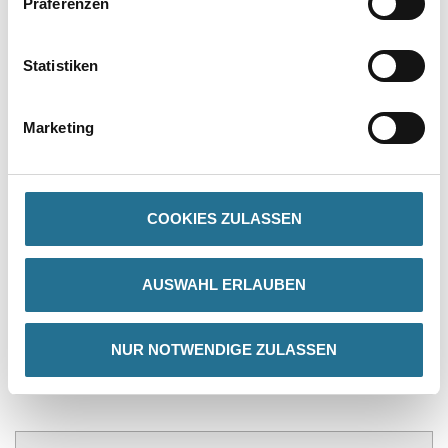
Präferenzen
VIELLEICHT GEFÄLLT IHNEN AUCH...
Statistiken
Marketing
COOKIES ZULASSEN
MPlus Purline 1500-156
Schmelzdraht 60 m
AUSWAHL ERLAUBEN
passende Farbe
2032-004054
Bitte einloggen, um Preise zu
NUR NOTWENDIGE ZULASSEN
sehen