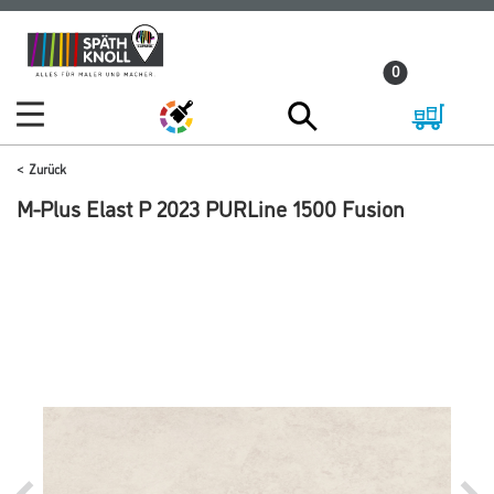
Zum
Zum
Inhalt
Navigationsmenü
0
springen
springen
Zurück
M-Plus Elast P 2023 PURLine 1500 Fusion