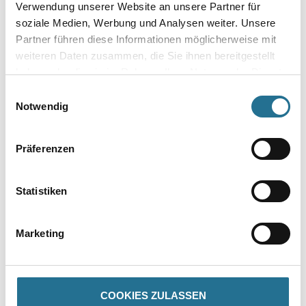
Breite in centimeter
Verwendung unserer Website an unsere Partner für
soziale Medien, Werbung und Analysen weiter. Unsere
Partner führen diese Informationen möglicherweise mit
Gebinde
weiteren Daten zusammen, die Sie ihnen bereitgestellt
haben oder die sie im Rahmen Ihrer Nutzung der Dienste
gesammelt haben.
Einwilligungsauswahl
Notwendig
Umrechnungsfaktoren
Präferenzen
Statistiken
Marketing
PRODUKTEIGENSCHAFTEN
COOKIES ZULASSEN