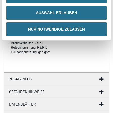
Produkteigenschaft
AUSWAHL ERLAUBEN
- Belagsart: 2-Schicht Parkett
- Gesamtstärke: 10,00 mm
- Abmaß Paneel: 70 x 490 mm
- Inhalt: je Pak. 2,47 m²
NUR NOTWENDIGE ZULASSEN
- Inhalt: je Pal. 74,10 m²
- Oberfläche: lackiert
- Brandverhalten: Cfl-s1
- Rutschhemmung: R9/R10
- Fußbodenheizung: geeignet
ZUSATZINFOS
GEFAHRENHINWEISE
DATENBLÄTTER