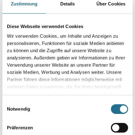
Zustimmung
Details
Über Cookies
Farbtonbezeichnung
Diese Webseite verwendet Cookies
Gebinde
Wir verwenden Cookies, um Inhalte und Anzeigen zu
personalisieren, Funktionen für soziale Medien anbieten
zu können und die Zugriffe auf unsere Website zu
analysieren. Außerdem geben wir Informationen zu Ihrer
Verwendung unserer Website an unsere Partner für
soziale Medien, Werbung und Analysen weiter. Unsere
Umrechnungsfaktoren
Partner führen diese Informationen möglicherweise mit
weiteren Daten zusammen, die Sie ihnen bereitgestellt
haben oder die sie im Rahmen Ihrer Nutzung der Dienste
gesammelt haben.
Einwilligungsauswahl
Notwendig
Präferenzen