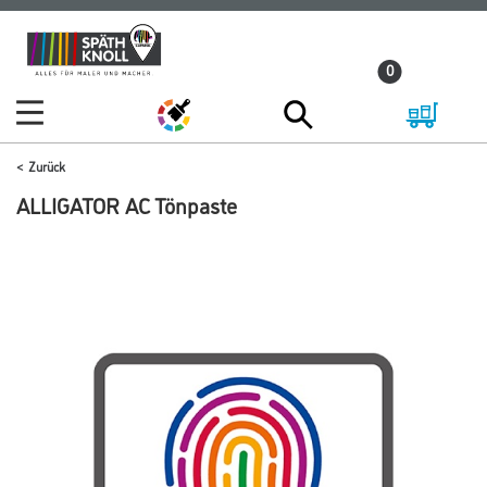
Zum
Zum
Inhalt
Navigationsmenü
0
springen
springen
Zurück
ALLIGATOR AC Tönpaste