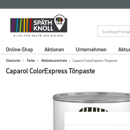
Zum
Zum
Inhalt
Navigationsmenü
springen
springen
Online-Shop
Aktionen
Unternehmen
Aktue
Startseite
Farbe
Abtönkonzentrate
Caparol ColorExpress Tönpaste
Caparol ColorExpress Tönpaste