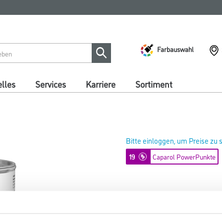
Farbauswahl
lles
Services
Karriere
Sortiment
Bitte einloggen, um Preise zu
19
Caparol PowerPunkte
Capamix ColorExpress Tönpaste
Art-Nr.:
1001-013680