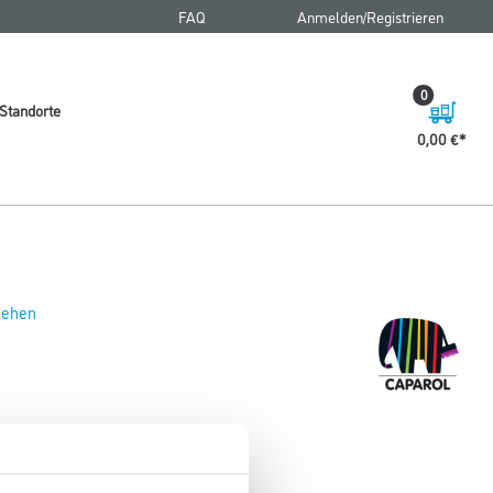
FAQ
Anmelden/Registrieren
0
Standorte
0,00 €
 sehen
 59+ 1,0 lt Schwarz (Alk)