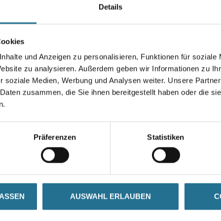
Details
Farbtonbezeichnung
Cookies
nhalte und Anzeigen zu personalisieren, Funktionen für soziale
Umrechnungsfaktoren
Website zu analysieren. Außerdem geben wir Informationen zu I
r soziale Medien, Werbung und Analysen weiter. Unsere Partner
 Daten zusammen, die Sie ihnen bereitgestellt haben oder die s
n.
Präferenzen
Statistiken
ZUSATZINFOS
GEFAHRENHINWEISE
LASSEN
AUSWAHL ERLAUBEN
C