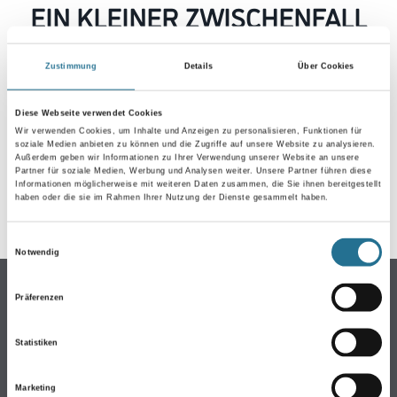
EIN KLEINER ZWISCHENFALL
IST AUFGETRETEN
Zustimmung
Details
Über Cookies
Keine Sorge, wir pinseln schon an der Lösung und
werden das Problem so schnell wie möglich beheben.
Diese Webseite verwendet Cookies
Erkunden Sie in der Zwischenzeit unseren Online-Shop
Wir verwenden Cookies, um Inhalte und Anzeigen zu personalisieren, Funktionen für
soziale Medien anbieten zu können und die Zugriffe auf unsere Website zu analysieren.
und lassen Sie sich inspirieren.
Außerdem geben wir Informationen zu Ihrer Verwendung unserer Website an unsere
Partner für soziale Medien, Werbung und Analysen weiter. Unsere Partner führen diese
ZURÜCK ZUM ONLINE-SHOP
Informationen möglicherweise mit weiteren Daten zusammen, die Sie ihnen bereitgestellt
haben oder die sie im Rahmen Ihrer Nutzung der Dienste gesammelt haben.
Einwilligungsauswahl
Notwendig
Online-Shop
Präferenzen
Farbe
WDV-Systeme
Statistiken
Trockenbau
Marketing
Putze- und Spachtelmassen