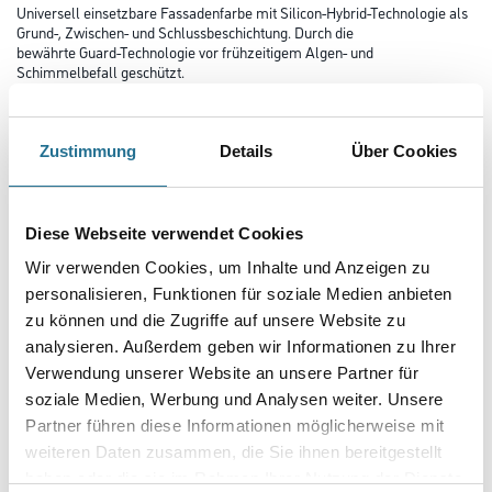
Universell einsetzbare Fassadenfarbe mit Silicon-Hybrid-Technologie als
Grund-, Zwischen- und Schlussbeschichtung. Durch die
bewährte Guard-Technologie vor frühzeitigem Algen- und
Schimmelbefall geschützt.
Farbtonbezeichnung
Zustimmung
Details
Über Cookies
Glanzgrad
Diese Webseite verwendet Cookies
Wir verwenden Cookies, um Inhalte und Anzeigen zu
Gebinde
personalisieren, Funktionen für soziale Medien anbieten
zu können und die Zugriffe auf unsere Website zu
analysieren. Außerdem geben wir Informationen zu Ihrer
Verwendung unserer Website an unsere Partner für
soziale Medien, Werbung und Analysen weiter. Unsere
Partner führen diese Informationen möglicherweise mit
Umrechnungsfaktoren
weiteren Daten zusammen, die Sie ihnen bereitgestellt
haben oder die sie im Rahmen Ihrer Nutzung der Dienste