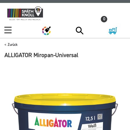
Zum
Zum
Inhalt
Navigationsmenü
0
springen
springen
Zurück
ALLIGATOR Miropan-Universal