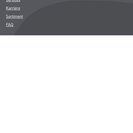
Karriere
Sortiment
FAQ
Rechtliches
AGB
Nutzungsbedingungen
Logistik- und Servicepreisliste
Impressum
Datenschutz
Integrität
Kontakt
Follow Us