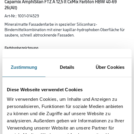
Capamix AmphiSilan FTZ A 12,5 lt CxMix Farbton HBW 40-69
26(Alt)
Art-Nr.:
1001-014529
Mineralmatte Fassadenfarbe in spezieller Siliconharz-
Bindemittelkombination mit einer kapillar-hydrophoben Oberfläche für
saubere, schnell abtrocknende Fassaden.
Farbtonbezeichnung
Zustimmung
Details
Über Cookies
Glanzgrad
Diese Webseite verwendet Cookies
Gebinde
Wir verwenden Cookies, um Inhalte und Anzeigen zu
personalisieren, Funktionen für soziale Medien anbieten
zu können und die Zugriffe auf unsere Website zu
analysieren. Außerdem geben wir Informationen zu Ihrer
Verwendung unserer Website an unsere Partner für
Umrechnungsfaktoren