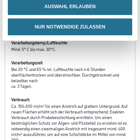
- Geschützt vor Algen
AUSWAHL ERLAUBEN
- Und Pilzbefall
- Schnelle Rücktrocknung nach Feuchtebelastung für geringe
Verschmutzungsneigung
NUR NOTWENDIGE ZULASSEN
- Robuste, wetterbeständige Oberfläche
Verarbeitungstemp./Luftfeuchte
Mind. 5° C bis max. 30°C.
Verarbeitungszeit
Bei 20 °C und 65 % rel. Luftfeuchte nach 4-6 Stunden
oberflächentrocken und überstreichbar. Durchgetrocknet und
belastbar nach
ca. 3 Tagen.
Verbrauch
Ca. 150-200 ml/m² für einen Anstrich auf glattem Untergrund. Auf
rauen Flächen erhöht sich der Verbrauch entsprechend. Exakten
Verbrauch durch Probebeschichtung ermitteln. Um einen
bestmöglichen Schutz vor Algen- und Pilzbefall zu erzielen ist es
notwendig einen zweimaligen Anstrich mit insgesamt mind. 400
ml/m² auszuführen, um auf eine Schichtdicke im Mittel von mind.
200