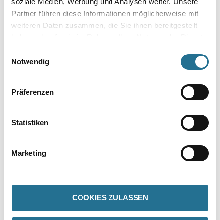
soziale Medien, Werbung und Analysen weiter. Unsere
Partner führen diese Informationen möglicherweise mit
weiteren Daten zusammen, die Sie ihnen bereitgestellt
haben oder die sie im Rahmen Ihrer Nutzung der Dienste
gesammelt haben.
Einwilligungsauswahl
Zur Farbauswahl für Ihren Wunschfarbton
Notwendig
Zur Weißware
Präferenzen
Statistiken
Marketing
PRODUKTEIGENSCHAFTEN
COOKIES ZULASSEN
Produkteigenschaft