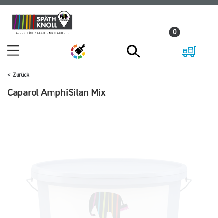
Zum
Zum
Inhalt
Navigationsmenü
0
springen
springen
Zurück
Caparol AmphiSilan Mix