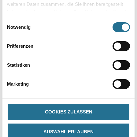
weiteren Daten zusammen, die Sie ihnen bereitgestellt
haben oder die sie im Rahmen Ihrer Nutzung der Dienste
Zur Farbauswahl für Ihren Wunschfarbton
gesammelt haben.
Einwilligungsauswahl
Notwendig
Präferenzen
Statistiken
PRODUKTEIGENSCHAFTEN
Marketing
ZUSATZINFOS
GEFAHRENHINWEISE
COOKIES ZULASSEN
DATENBLÄTTER
AUSWAHL ERLAUBEN