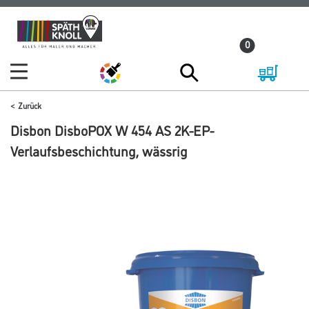
Zum
Zum
Inhalt
Navigationsmenü
0
springen
springen
Zurück
Disbon DisboPOX W 454 AS 2K-EP-
Verlaufsbeschichtung, wässrig