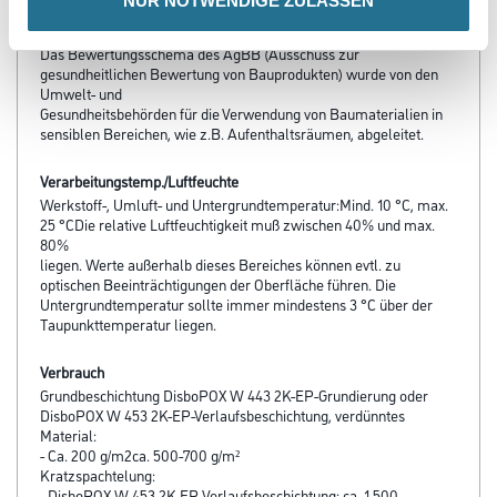
NUR NOTWENDIGE ZULASSEN
- Geprüft nach den AgBB-Prüfkriterien für VOC-Emissionen aus
innenraumrelevanten Bauprodukten.
Das Bewertungsschema des AgBB (Ausschuss zur
gesundheitlichen Bewertung von Bauprodukten) wurde von den
Umwelt- und
Gesundheitsbehörden für die Verwendung von Baumaterialien in
sensiblen Bereichen, wie z.B. Aufenthaltsräumen, abgeleitet.
Verarbeitungstemp./Luftfeuchte
Werkstoff-, Umluft- und Untergrundtemperatur:Mind. 10 °C, max.
25 °CDie relative Luftfeuchtigkeit muß zwischen 40% und max.
80%
liegen. Werte außerhalb dieses Bereiches können evtl. zu
optischen Beeinträchtigungen der Oberfläche führen. Die
Untergrundtemperatur sollte immer mindestens 3 °C über der
Taupunkttemperatur liegen.
Verbrauch
Grundbeschichtung DisboPOX W 443 2K-EP-Grundierung oder
DisboPOX W 453 2K-EP-Verlaufsbeschichtung, verdünntes
Material:
- Ca. 200 g/m2ca. 500-700 g/m²
Kratzspachtelung:
- DisboPOX W 453 2K-EP-Verlaufsbeschichtung: ca. 1.500