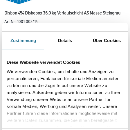
Disbon 454 Disbopox 36,0 kg Verlaufschicht AS Masse Steingrau
Art-Nr.:
1001-003414
Wässrige, ableitfähige, hoch belastbare 2K-Epoxidharz-
Deckbeschichtung.
Zustimmung
Details
Über Cookies
Farbtonbezeichnung
Diese Webseite verwendet Cookies
Glanzgrad
Wir verwenden Cookies, um Inhalte und Anzeigen zu
personalisieren, Funktionen für soziale Medien anbieten
zu können und die Zugriffe auf unsere Website zu
Gebinde
analysieren. Außerdem geben wir Informationen zu Ihrer
Verwendung unserer Website an unsere Partner für
soziale Medien, Werbung und Analysen weiter. Unsere
Partner führen diese Informationen möglicherweise mit
weiteren Daten zusammen, die Sie ihnen bereitgestellt
haben oder die sie im Rahmen Ihrer Nutzung der Dienste
Umrechnungsfaktoren