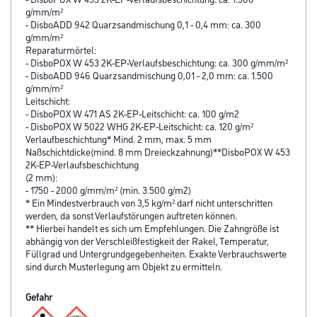
g/mm/m²
- DisboADD 942 Quarzsandmischung 0,1 - 0,4 mm: ca. 300
g/mm/m²
Reparaturmörtel:
- DisboPOX W 453 2K-EP-Verlaufsbeschichtung: ca. 300 g/mm/m²
- DisboADD 946 Quarzsandmischung 0,01 - 2,0 mm: ca. 1.500
g/mm/m²
Leitschicht:
- DisboPOX W 471 AS 2K-EP-Leitschicht: ca. 100 g/m2
- DisboPOX W 5022 WHG 2K-EP-Leitschicht: ca. 120 g/m²
Verlaufbeschichtung* Mind. 2 mm, max. 5 mm
Naßschichtdicke(mind. 8 mm Dreieckzahnung)**DisboPOX W 453
2K-EP-Verlaufsbeschichtung
(2 mm):
- 1750 - 2000 g/mm/m² (min. 3.500 g/m2)
* Ein Mindestverbrauch von 3,5 kg/m² darf nicht unterschritten
werden, da sonst Verlaufstörungen auftreten können.
** Hierbei handelt es sich um Empfehlungen. Die Zahngröße ist
abhängig von der Verschleißfestigkeit der Rakel, Temperatur,
Füllgrad und Untergrundgegebenheiten. Exakte Verbrauchswerte
sind durch Musterlegung am Objekt zu ermitteln.
Gefahr