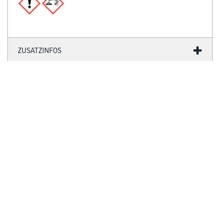
ZUSATZINFOS
GEFAHRENHINWEISE
DATENBLÄTTER
SPEZIFIKATIONEN
Online-Shop
Farbe
WDV-Systeme
Trockenbau