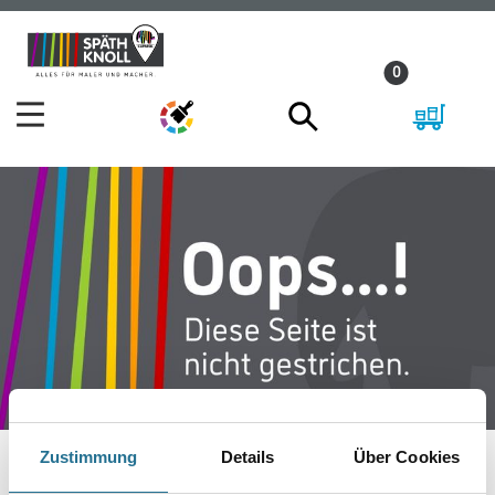
Zum
Zum
Inhalt
Navigationsmenü
0
springen
springen
Zustimmung
Details
Über Cookies