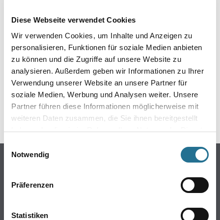
EIN KLEINER ZWISCHENFALL
Diese Webseite verwendet Cookies
IST AUFGETRETEN
Wir verwenden Cookies, um Inhalte und Anzeigen zu
personalisieren, Funktionen für soziale Medien anbieten
Keine Sorge, wir pinseln schon an der Lösung und
zu können und die Zugriffe auf unsere Website zu
werden das Problem so schnell wie möglich beheben.
analysieren. Außerdem geben wir Informationen zu Ihrer
Erkunden Sie in der Zwischenzeit unseren Online-Shop
und lassen Sie sich inspirieren.
Verwendung unserer Website an unsere Partner für
soziale Medien, Werbung und Analysen weiter. Unsere
ZURÜCK ZUM ONLINE-SHOP
Partner führen diese Informationen möglicherweise mit
weiteren Daten zusammen, die Sie ihnen bereitgestellt
haben oder die sie im Rahmen Ihrer Nutzung der Dienste
gesammelt haben.
Einwilligungsauswahl
Notwendig
Online-Shop
Farbe
Präferenzen
WDV-Systeme
Trockenbau
Statistiken
Putze- und Spachtelmassen