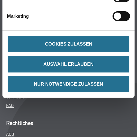
Bodenbeläge
Wand- & Deckenbeläge
Marketing
Werkzeug & Maschinen
Verbrauchsmaterialien
COOKIES ZULASSEN
Späth Knoll GmbH
Unternehmen
AUSWAHL ERLAUBEN
Aktuelles
Services
NUR NOTWENDIGE ZULASSEN
Karriere
Sortiment
FAQ
Rechtliches
AGB