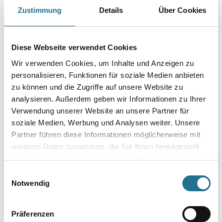
Art-Nr.:
1065-002585
Zustimmung
Details
Über Cookies
Oberflächenverfestigung und Regulierung des Saugverhaltens.
Gebinde
Diese Webseite verwendet Cookies
Wir verwenden Cookies, um Inhalte und Anzeigen zu
personalisieren, Funktionen für soziale Medien anbieten
zu können und die Zugriffe auf unsere Website zu
analysieren. Außerdem geben wir Informationen zu Ihrer
Umrechnungsfaktoren
Verwendung unserer Website an unsere Partner für
soziale Medien, Werbung und Analysen weiter. Unsere
Partner führen diese Informationen möglicherweise mit
weiteren Daten zusammen, die Sie ihnen bereitgestellt
haben oder die sie im Rahmen Ihrer Nutzung der Dienste
gesammelt haben.
Einwilligungsauswahl
Notwendig
PRODUKTEIGENSCHAFTEN
Präferenzen