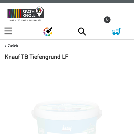
Zum
Zum
Inhalt
Navigationsmenü
0
springen
springen
Zurück
Knauf TB Tiefengrund LF