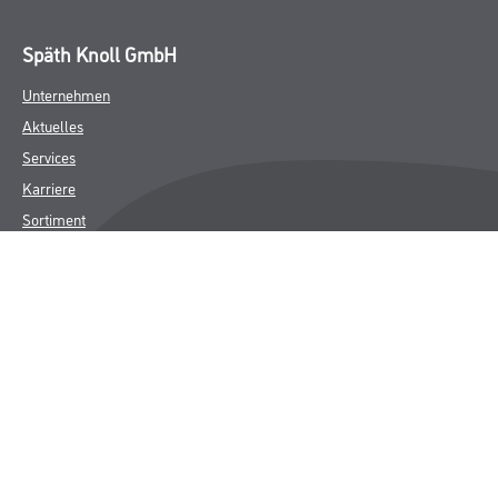
Späth Knoll GmbH
Unternehmen
Aktuelles
Services
Karriere
Sortiment
FAQ
Rechtliches
AGB
Nutzungsbedingungen
Logistik- und Servicepreisliste
Impressum
Datenschutz