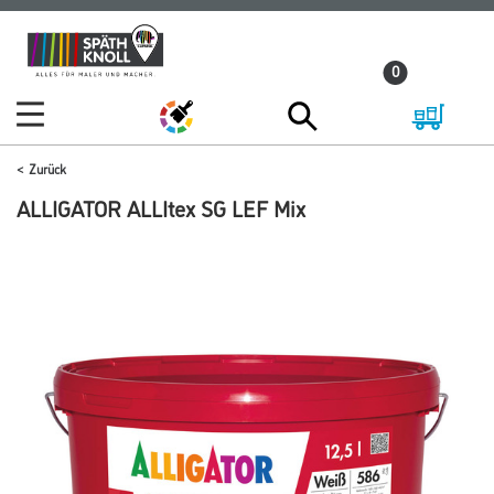
Zum
Zum
Inhalt
Navigationsmenü
0
springen
springen
Zurück
ALLIGATOR ALLItex SG LEF Mix