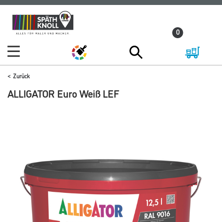
Zum
Zum
Inhalt
Navigationsmenü
0
springen
springen
Zurück
ALLIGATOR Euro Weiß LEF