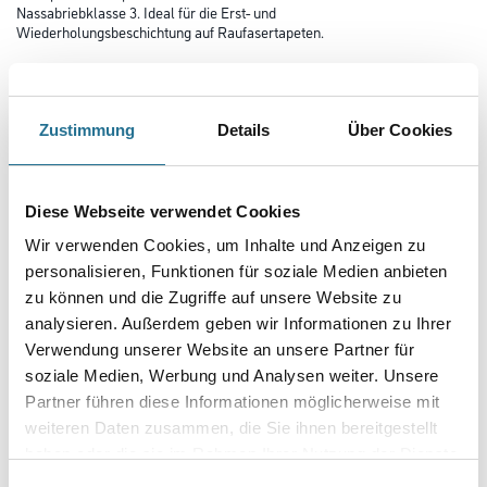
Nassabriebklasse 3. Ideal für die Erst- und
Wiederholungsbeschichtung auf Raufasertapeten.
Farbtonbezeichnung
Zustimmung
Details
Über Cookies
Glanzgrad
Diese Webseite verwendet Cookies
Wir verwenden Cookies, um Inhalte und Anzeigen zu
Gebinde
personalisieren, Funktionen für soziale Medien anbieten
zu können und die Zugriffe auf unsere Website zu
analysieren. Außerdem geben wir Informationen zu Ihrer
Verwendung unserer Website an unsere Partner für
soziale Medien, Werbung und Analysen weiter. Unsere
Umrechnungsfaktoren
Partner führen diese Informationen möglicherweise mit
weiteren Daten zusammen, die Sie ihnen bereitgestellt
Zur Farbauswahl für Ihren Wunschfarbton
haben oder die sie im Rahmen Ihrer Nutzung der Dienste
gesammelt haben.