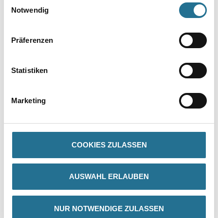
Einwilligungsauswahl
Notwendig
Präferenzen
Statistiken
PRODUKTEIGENSCHAFTEN
Marketing
Produkteigenschaft
- Gut deckend
- Optimal zu verarbeiten
- Ideal für Raufaserbeschichtungen
COOKIES ZULASSEN
- Lösemittel- und Weichmacherfrei
- Frei von foggingaktiven Substanzen
- Schadstoffgeprüft gem. TÜV-Zertifikat
AUSWAHL ERLAUBEN
Verarbeitungstemp./Luftfeuchte
Zwischen + 5 °C und + 30 °C für alle Luft- und
Untergrundverhältnisse während Verarbeitung und Trocknung.
NUR NOTWENDIGE ZULASSEN