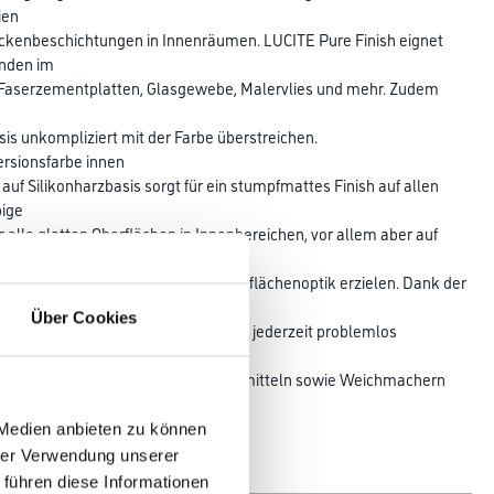
ien
eckenbeschichtungen in Innenräumen. LUCITE Pure Finish eignet
ünden im
, Faserzementplatten, Glasgewebe, Malervlies und mehr. Zudem
sis unkompliziert mit der Farbe überstreichen.
ersionsfarbe innen
uf Silikonharzbasis sorgt für ein stumpfmattes Finish auf allen
bige
r alle glatten Oberflächen in Innenbereichen, vor allem aber auf
t ihr lässt sich eine stumpfmatte Oberflächenoptik erzielen. Dank der
Über Cookies
rflächen möglich und Ausbesserungen jederzeit problemlos
h ist
von foggingaktiven Substanzen, Lösemitteln sowie Weichmachern
unde
 Medien anbieten zu können
hrer Verwendung unserer
Glanzgrad
 führen diese Informationen