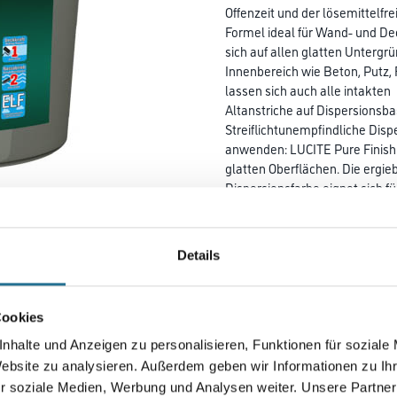
Offenzeit und der lösemittelfre
Formel ideal für Wand- und D
sich auf allen glatten Untergr
Innenbereich wie Beton, Putz
lassen sich auch alle intakten
Altanstriche auf Dispersionsba
Streiflichtunempfindliche Disp
anwenden: LUCITE Pure Finish a
glatten Oberflächen. Die ergie
Dispersionsfarbe eignet sich fü
denen, die intensivem
Streiflicht ausgesetzt sind. Mi
hohen Offenzeit sind
Details
streifenfrei verarbeitete Obe
durchführbar. LUCITE Pure Finis
emissionsminimiert und frei 
Cookies
und somit die ideale wohnges
Lösung.
nhalte und Anzeigen zu personalisieren, Funktionen für soziale
Website zu analysieren. Außerdem geben wir Informationen zu I
Farbtonbezeichnung
r soziale Medien, Werbung und Analysen weiter. Unsere Partner