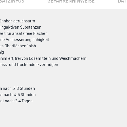
SATZINFOS
GEFAHRENHINWEISE
DAT
ünnbar, geruchsarm
ggingaktiven Substanzen
zeit für ansatzfreie Flächen
nde Ausbesserungsfähigkeit
s Oberflächenfinish
hig
nimiert, frei von Lösemitteln und Weichmachern
 Nass- und Trockendeckvermögen
n nach: 2-3 Stunden
ar nach: 4-6 Stunden
et nach: 3-4 Tagen