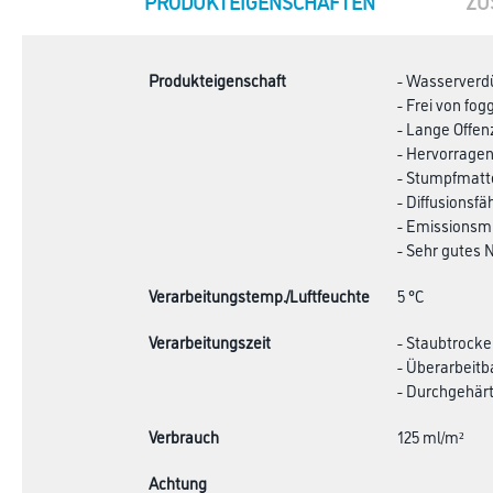
PRODUKTEIGENSCHAFTEN
ZU
TAB:
Produkteigenschaft
- Wasserverd
- Frei von fo
- Lange Offen
- Hervorrage
- Stumpfmatte
- Diffusionsfä
- Emissionsmi
- Sehr gutes
Verarbeitungstemp./Luftfeuchte
5 °C
Verarbeitungszeit
- Staubtrocke
- Überarbeitb
- Durchgehärt
Verbrauch
125 ml/m²
Achtung