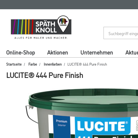
Zum
Zum
Inhalt
Navigationsmenü
springen
springen
Online-Shop
Aktionen
Unternehmen
Aktue
Startseite
Farbe
Innenfarben
LUCITE® 444 Pure Finish
LUCITE® 444 Pure Finish