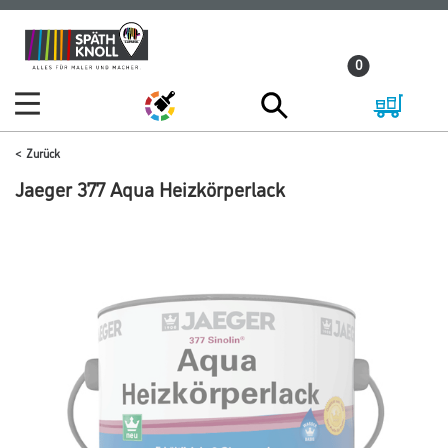
Zum
Zum
Inhalt
Navigationsmenü
0
springen
springen
Zurück
Jaeger 377 Aqua Heizkörperlack