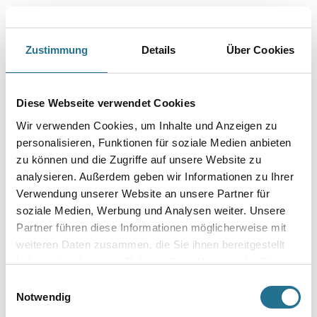
Farbtonbezeichnung
Zustimmung
Details
Über Cookies
Glanzgrad
Diese Webseite verwendet Cookies
Wir verwenden Cookies, um Inhalte und Anzeigen zu
Gebinde
personalisieren, Funktionen für soziale Medien anbieten
zu können und die Zugriffe auf unsere Website zu
analysieren. Außerdem geben wir Informationen zu Ihrer
Verwendung unserer Website an unsere Partner für
soziale Medien, Werbung und Analysen weiter. Unsere
Umrechnungsfaktoren
Partner führen diese Informationen möglicherweise mit
weiteren Daten zusammen, die Sie ihnen bereitgestellt
haben oder die sie im Rahmen Ihrer Nutzung der Dienste
gesammelt haben.
Einwilligungsauswahl
Notwendig