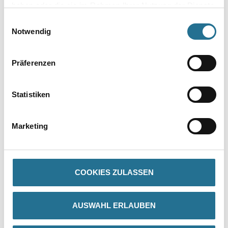
haben oder die sie im Rahmen Ihrer Nutzung der Dienste
gesammelt haben.
Einwilligungsauswahl
Zur Farbauswahl für Ihren Wunschfarbton
Notwendig
Präferenzen
Statistiken
Marketing
PRODUKTEIGENSCHAFTEN
Produkteigenschaft
COOKIES ZULASSEN
- Biozidfrei
- Aromatenfreie Lösemittel
- Hoher UV-Schutz durch transparente Eisenoxidpigmente
- Zusätzlicher UV-Schutz durch UV-Schutz-Filter
AUSWAHL ERLAUBEN
- Langlebiger Feuchteschutz
- Hoch diffusionsfähig
- Tropfgehemmte, anwendungsgerechte Viskositätseinstellung