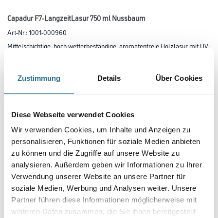
Capadur F7-LangzeitLasur 750 ml Nussbaum
Art-Nr.:
1001-000960
Mittelschichtige, hoch wetterbeständige, aromatenfreie Holzlasur mit UV-
Schutz für den Außen- und Innenbereich.
Farbtonbezeichnung
Zustimmung
Details
Über Cookies
Glanzgrad
Diese Webseite verwendet Cookies
Wir verwenden Cookies, um Inhalte und Anzeigen zu
personalisieren, Funktionen für soziale Medien anbieten
Gebinde
zu können und die Zugriffe auf unsere Website zu
analysieren. Außerdem geben wir Informationen zu Ihrer
Verwendung unserer Website an unsere Partner für
soziale Medien, Werbung und Analysen weiter. Unsere
Partner führen diese Informationen möglicherweise mit
weiteren Daten zusammen, die Sie ihnen bereitgestellt
Umrechnungsfaktoren