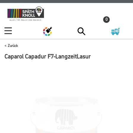
Zum
Zum
Inhalt
Navigationsmenü
0
springen
springen
Zurück
Caparol Capadur F7-LangzeitLasur