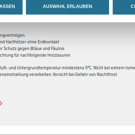
LASSEN
AUSWAHL ERLAUBEN
C
SATZINFOS
GEFAHRENHINWEISE
DAT
ringvermögen
und Harthölzer ohne Erdkontakt
r Schutz gegen Bläue und Fäulnis
chtung für nachfolgende Holzlasuren
luft- und Untergrundtemperatur mindestens 5°C. Nicht bei extrem hoher
eneinstrahlung verarbeiten. Vorsicht bei Gefahr von Nachtfrost.