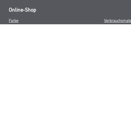
Online-Shop
Farbe
Verbrauchsmate
WDV-Systeme
Trockenbau
Putze- und Spachtelmassen
Bodenbeläge
Wand- & Deckenbeläge
Werkzeug & Maschinen
* NUR FÜR 