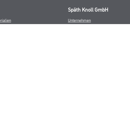
Späth Knoll GmbH
rialien
Unternehmen
Aktuelles
Services
Karriere
Sortiment
FAQ
© Copyright CMS Dienstleistungs-Gesellschaft
GEWERBLICHE KUNDEN. ALLE ANGEGEBENEN PREISE SIND ZZGL. GESETZL
**Punktestand wird innerhalb mehrerer Wochen aktualisiert.