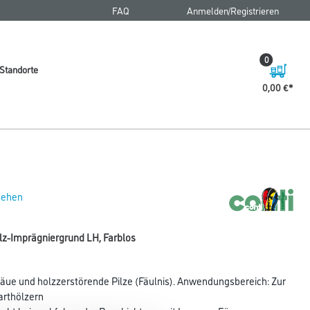
FAQ
Anmelden/Registrieren
0
Standorte
0,00 €
 sehen
Holz-Imprägniergrund LH, Farblos
ue und holzzerstörende Pilze (Fäulnis). Anwendungsbereich: Zur
arthölzern