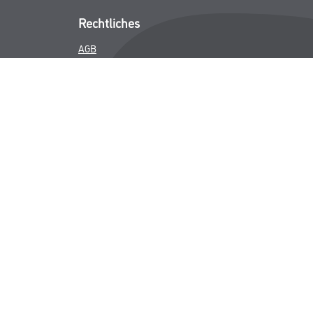
Rechtliches
AGB
Nutzungsbedingungen
Logistik- und Servicepreisliste
Impressum
Datenschutz
Integrität
Kontakt
Follow Us
ICHER MWST.