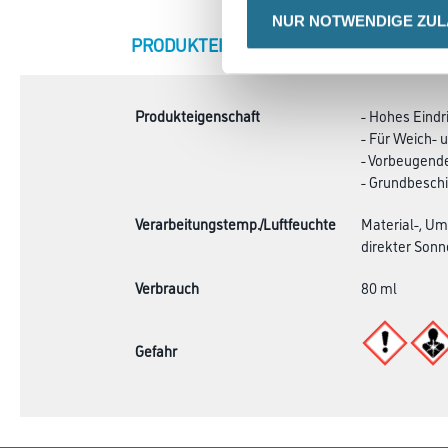
NUR NOTWENDIGE ZU
CURRENT
PRODUKTEIGENSCHAFTEN
ZU
TAB:
Produkteigenschaft
- Hohes Eind
- Für Weich- 
- Vorbeugende
- Grundbeschi
Verarbeitungstemp./Luftfeuchte
Material-, Um
direkter Sonn
Verbrauch
80 ml
Gefahr