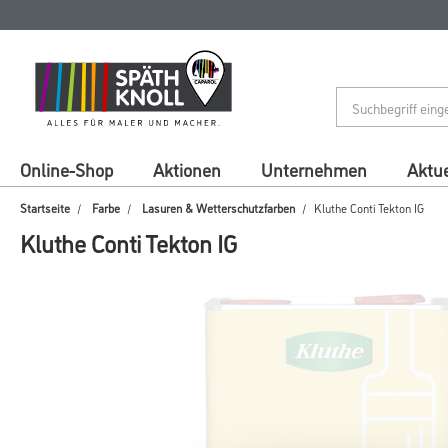
Zum
Zum
Inhalt
Navigationsmenü
springen
springen
Online-Shop
Aktionen
Unternehmen
Aktue
Startseite
Farbe
Lasuren & Wetterschutzfarben
Kluthe Conti Tekton IG
Kluthe Conti Tekton IG