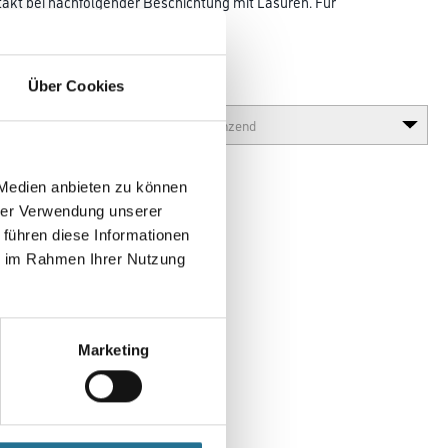
akt bei nachfolgender Beschichtung mit Lasuren. Für
golen, Zäune usw.
tung für nachfolgende Anstriche.
Über Cookies
Glanzgrad
 Medien anbieten zu können
hrer Verwendung unserer
 führen diese Informationen
ie im Rahmen Ihrer Nutzung
Marketing