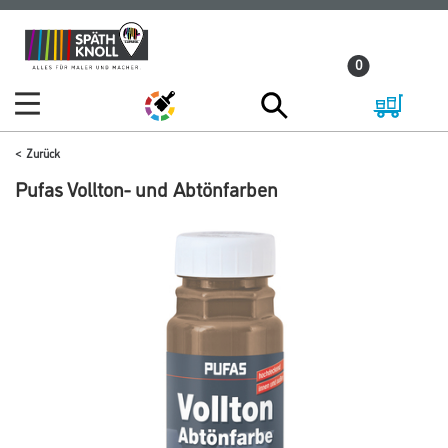
Zum
Zum
Inhalt
Navigationsmenü
0
springen
springen
Zurück
Pufas Vollton- und Abtönfarben