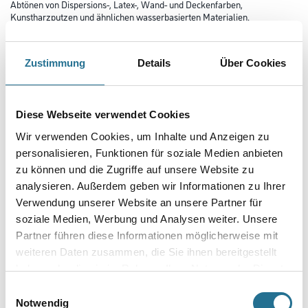
Abtönen von Dispersions-, Latex-, Wand- und Deckenfarben,
Kunstharzputzen und ähnlichen wasserbasierten Materialien.
Farbtonbezeichnung
Zustimmung
Details
Über Cookies
Glanzgrad
Diese Webseite verwendet Cookies
Wir verwenden Cookies, um Inhalte und Anzeigen zu
personalisieren, Funktionen für soziale Medien anbieten
Gebinde
zu können und die Zugriffe auf unsere Website zu
analysieren. Außerdem geben wir Informationen zu Ihrer
Verwendung unserer Website an unsere Partner für
soziale Medien, Werbung und Analysen weiter. Unsere
Partner führen diese Informationen möglicherweise mit
Umrechnungsfaktoren
weiteren Daten zusammen, die Sie ihnen bereitgestellt
haben oder die sie im Rahmen Ihrer Nutzung der Dienste
gesammelt haben.
Einwilligungsauswahl
Notwendig