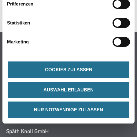
Präferenzen
SPEZIFIKATIONEN
Statistiken
Online-Shop
Marketing
Farbe
WDV-Systeme
COOKIES ZULASSEN
Trockenbau
Putze- und Spachtelmassen
Bodenbeläge
AUSWAHL ERLAUBEN
Wand- & Deckenbeläge
Werkzeug & Maschinen
NUR NOTWENDIGE ZULASSEN
Verbrauchsmaterialien
Späth Knoll GmbH