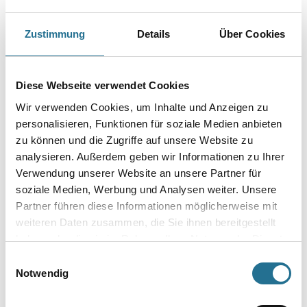
PRODUKTEIGENSCHAFTEN
Zustimmung
Details
Über Cookies
Produkteigenschaft
- Sehr gute Haftung
Diese Webseite verwendet Cookies
- Schnelle Härtung
- Gut schleifbar
Wir verwenden Cookies, um Inhalte und Anzeigen zu
- Elastische Spachtelmasse
personalisieren, Funktionen für soziale Medien anbieten
zu können und die Zugriffe auf unsere Website zu
Achtung
analysieren. Außerdem geben wir Informationen zu Ihrer
Verwendung unserer Website an unsere Partner für
soziale Medien, Werbung und Analysen weiter. Unsere
Partner führen diese Informationen möglicherweise mit
weiteren Daten zusammen, die Sie ihnen bereitgestellt
ZUSATZINFOS
haben oder die sie im Rahmen Ihrer Nutzung der Dienste
gesammelt haben.
Einwilligungsauswahl
GEFAHRENHINWEISE
Notwendig
DATENBLÄTTER