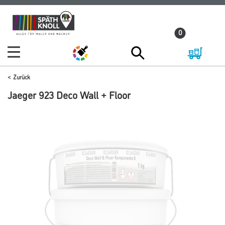
Zum
Zum
Inhalt
Navigationsmenü
0
springen
springen
Zurück
Jaeger 923 Deco Wall + Floor