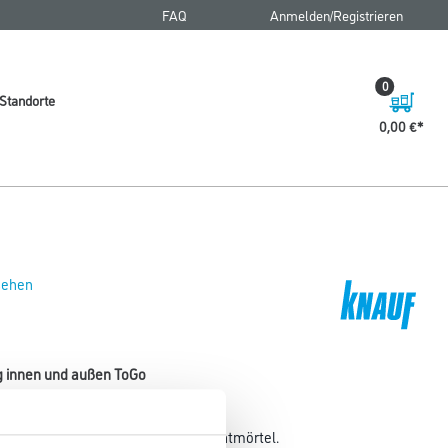
FAQ
Anmelden/Registrieren
0
Standorte
0,00 €
 sehen
g innen und außen ToGo
esonders schnell erhärtender Zementmörtel.