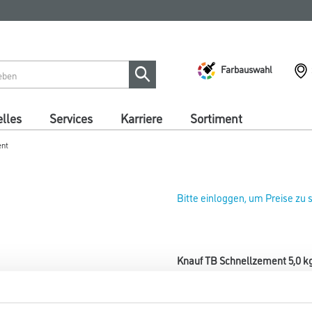
Farbauswahl
lles
Services
Karriere
Sortiment
ent
Bitte einloggen, um Preise zu
Knauf TB Schnellzement 5,0 k
Art-Nr.:
1065-002567
Knauf Schnellzement ist ein b