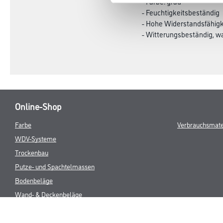
- Farbe: grau
- Feuchtigkeitsbeständig
- Hohe Widerstandsfähigk
- Witterungsbeständig, w
Online-Shop
Farbe
Verbrauchsmate
WDV-Systeme
Trockenbau
Putze- und Spachtelmassen
Bodenbeläge
Wand- & Deckenbeläge
Werkzeug & Maschinen