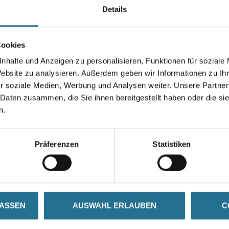
Details
Gebinde
Cookies
nhalte und Anzeigen zu personalisieren, Funktionen für soziale
Website zu analysieren. Außerdem geben wir Informationen zu I
Umrechnungsfaktoren
r soziale Medien, Werbung und Analysen weiter. Unsere Partner
 Daten zusammen, die Sie ihnen bereitgestellt haben oder die s
n.
Präferenzen
Statistiken
SATZINFOS
GEFAHRENHINWEISE
DAT
LASSEN
AUSWAHL ERLAUBEN
C
zeit