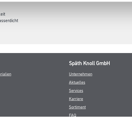
eit
asserdicht
Späth Knoll GmbH
rialien
Unternehmen
Aktuelles
Services
Karriere
Sortiment
FAQ