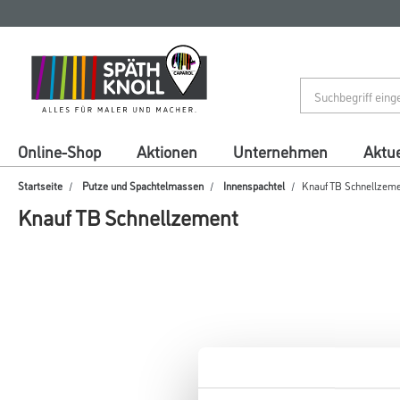
Zum
Zum
Inhalt
Navigationsmenü
springen
springen
Online-Shop
Aktionen
Unternehmen
Aktue
Startseite
Putze und Spachtelmassen
Innenspachtel
Knauf TB Schnellzem
Knauf TB Schnellzement