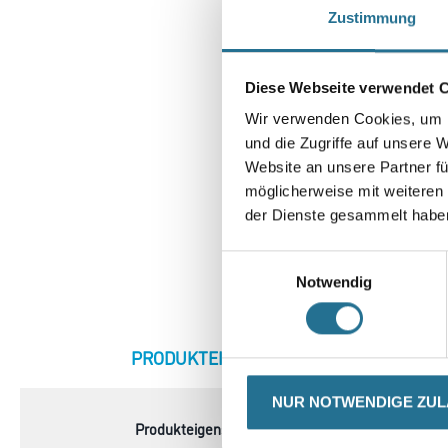
Zustimmung
Diese Webseite verwendet 
Wir verwenden Cookies, um I
und die Zugriffe auf unsere 
Website an unsere Partner fü
möglicherweise mit weiteren
der Dienste gesammelt habe
Einwilligungsauswahl
Notwendig
CURRENT
PRODUKTEIGENSCHAFTEN
ZU
TAB:
NUR NOTWENDIGE ZU
Produkteigenschaft
- Ca. 3-6 Minuten Abbinde