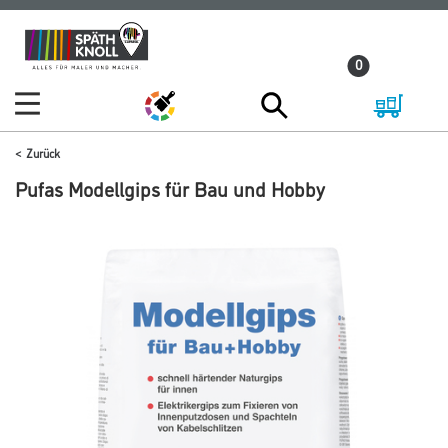
Zum
Zum
Inhalt
Navigationsmenü
0
springen
springen
Zurück
Pufas Modellgips für Bau und Hobby