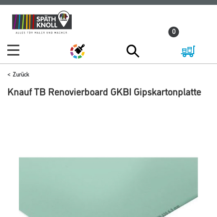
Zum
Zum
Inhalt
Navigationsmenü
0
springen
springen
Zurück
Knauf TB Renovierboard GKBI Gipskartonplatte