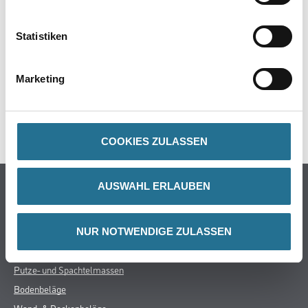
Statistiken
ZUSATZINFOS
Marketing
GEFAHRENHINWEISE
DATENBLÄTTER
COOKIES ZULASSEN
Online-Shop
AUSWAHL ERLAUBEN
Farbe
WDV-Systeme
NUR NOTWENDIGE ZULASSEN
Trockenbau
Putze- und Spachtelmassen
Bodenbeläge
Wand- & Deckenbeläge