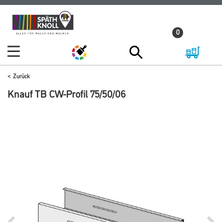
Zum
Zum
Inhalt
Navigationsmenü
0
springen
springen
Zurück
Knauf TB CW-Profil 75/50/06