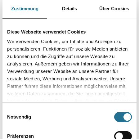
Zustimmung
Details
Über Cookies
Fischer Nageldübel N S
Fischer Nageldübel N S
6x60 S (1 PCK = 100 STK)
6x35 F (1 PCK = 100 STK)
Diese Webseite verwendet Cookies
#519249
#522949
1061-000146
1061-000149
Wir verwenden Cookies, um Inhalte und Anzeigen zu
personalisieren, Funktionen für soziale Medien anbieten
Bitte einloggen, um Preise zu
Bitte einloggen, um Preise zu
zu können und die Zugriffe auf unsere Website zu
sehen
sehen
analysieren. Außerdem geben wir Informationen zu Ihrer
Verwendung unserer Website an unsere Partner für
soziale Medien, Werbung und Analysen weiter. Unsere
Partner führen diese Informationen möglicherweise mit
weiteren Daten zusammen, die Sie ihnen bereitgestellt
PRODUKTEIGENSCHAFTEN
haben oder die sie im Rahmen Ihrer Nutzung der Dienste
gesammelt haben.
Einwilligungsauswahl
Produkteigenschaft
Notwendig
- Flanschbreite: 50 mm
- Steghöhen: 50/75/100/125/150 mm
- Nennblechdicke: 0,6 mm
Präferenzen