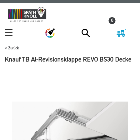
Zum
Zum
Inhalt
Navigationsmenü
0
springen
springen
Zurück
Knauf TB Al-Revisionsklappe REVO BS30 Decke