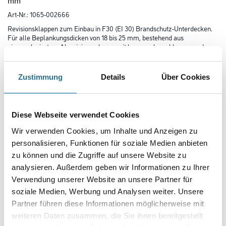
mm
Art-Nr.:
1065-002666
Revisionsklappen zum Einbau in F30 (EI 30) Brandschutz-Unterdecken.
Für alle Beplankungsdicken von 18 bis 25 mm, bestehend aus
einem eloxiertem Aluminiumrahmen mit herausschwenkbarem und
komplett demontierbarem Innendeckel, einer verschraubter Knauf
Diamant Platte, einer Dichtung und einer selbstaktivierenden
Fangsicherung.
Zustimmung
Details
Über Cookies
Länge in centimeter
Diese Webseite verwendet Cookies
Wir verwenden Cookies, um Inhalte und Anzeigen zu
Breite in centimeter
personalisieren, Funktionen für soziale Medien anbieten
zu können und die Zugriffe auf unsere Website zu
analysieren. Außerdem geben wir Informationen zu Ihrer
Gebinde
Verwendung unserer Website an unsere Partner für
soziale Medien, Werbung und Analysen weiter. Unsere
Partner führen diese Informationen möglicherweise mit
weiteren Daten zusammen, die Sie ihnen bereitgestellt