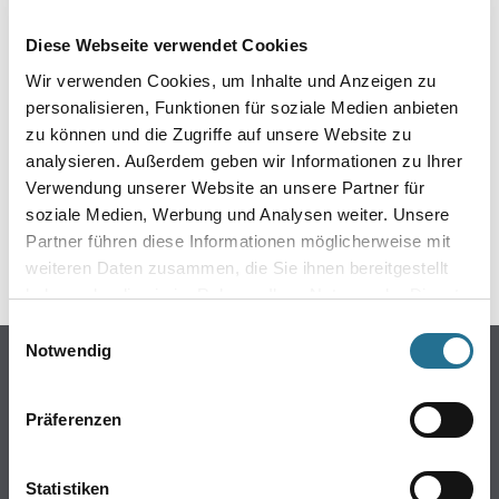
EIN KLEINER ZWISCHENFALL
Diese Webseite verwendet Cookies
IST AUFGETRETEN
Wir verwenden Cookies, um Inhalte und Anzeigen zu
personalisieren, Funktionen für soziale Medien anbieten
Keine Sorge, wir pinseln schon an der Lösung und
zu können und die Zugriffe auf unsere Website zu
werden das Problem so schnell wie möglich beheben.
analysieren. Außerdem geben wir Informationen zu Ihrer
Erkunden Sie in der Zwischenzeit unseren Online-Shop
und lassen Sie sich inspirieren.
Verwendung unserer Website an unsere Partner für
soziale Medien, Werbung und Analysen weiter. Unsere
ZURÜCK ZUM ONLINE-SHOP
Partner führen diese Informationen möglicherweise mit
weiteren Daten zusammen, die Sie ihnen bereitgestellt
haben oder die sie im Rahmen Ihrer Nutzung der Dienste
gesammelt haben.
Einwilligungsauswahl
Notwendig
Online-Shop
Farbe
Präferenzen
WDV-Systeme
Trockenbau
Statistiken
Putze- und Spachtelmassen