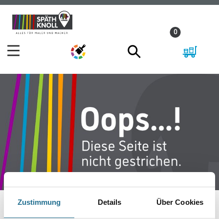
Zum
Zum
Inhalt
Navigationsmenü
0
springen
springen
Zustimmung
Details
Über Cookies