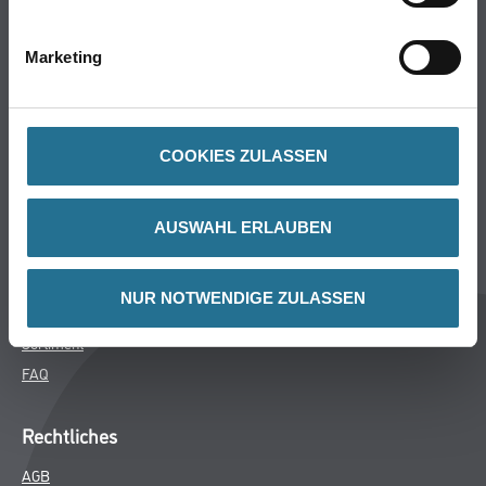
Bodenbeläge
Wand- & Deckenbeläge
Marketing
Werkzeug & Maschinen
Verbrauchsmaterialien
COOKIES ZULASSEN
Späth Knoll GmbH
Unternehmen
AUSWAHL ERLAUBEN
Aktuelles
Services
NUR NOTWENDIGE ZULASSEN
Karriere
Sortiment
FAQ
Rechtliches
AGB