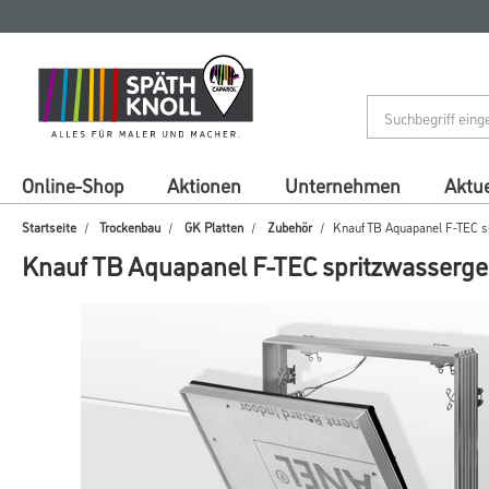
Zum
Zum
Inhalt
Navigationsmenü
springen
springen
Online-Shop
Aktionen
Unternehmen
Aktue
Startseite
Trockenbau
GK Platten
Zubehör
Knauf TB Aquapanel F-TEC s
Knauf TB Aquapanel F-TEC spritzwasserge