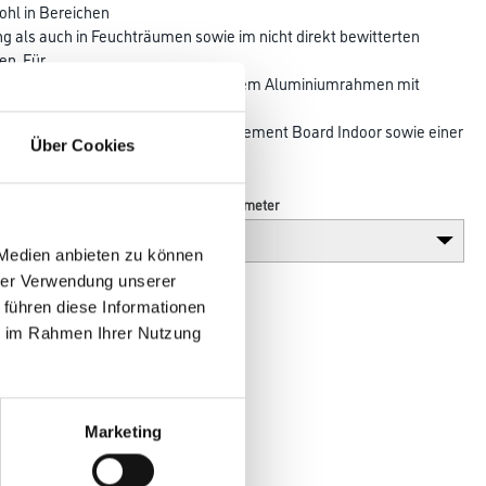
hl in Bereichen
 als auch in Feuchträumen sowie im nicht direkt bewitterten
en. Für
icke. Bestehend aus einem eloxiertem Aluminiumrahmen mit
mplett
einer verschraubten Aquapanel® Cement Board Indoor sowie einer
Über Cookies
rung.
Breite in centimeter
 Medien anbieten zu können
hrer Verwendung unserer
 führen diese Informationen
ie im Rahmen Ihrer Nutzung
Marketing