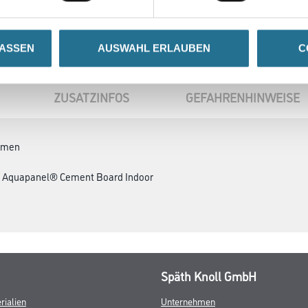
LASSEN
AUSWAHL ERLAUBEN
C
ZUSATZINFOS
GEFAHRENHINWEISE
ahmen
m Aquapanel® Cement Board Indoor
Späth Knoll GmbH
rialien
Unternehmen