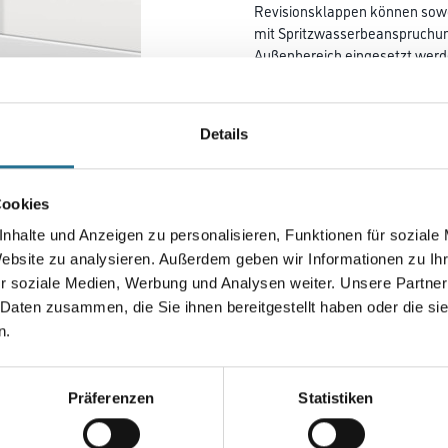
Revisionsklappen können sowo
mit Spritzwasserbeanspruchung
Außenbereich eingesetzt werd
12,5 und 25 mm Beplankungsd
herausschwenkbarem und ko
demontierbarem Innendeckel, 
Details
selbstaktivierenden Fangsiche
Länge in centimeter
Cookies
nhalte und Anzeigen zu personalisieren, Funktionen für soziale
Website zu analysieren. Außerdem geben wir Informationen zu I
Gebinde
r soziale Medien, Werbung und Analysen weiter. Unsere Partner
 Daten zusammen, die Sie ihnen bereitgestellt haben oder die s
n.
Umrechnungsfaktoren
Präferenzen
Statistiken