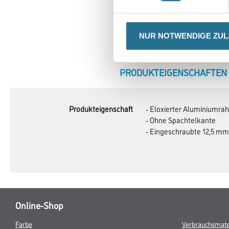
NUR NOTWENDIGE ZU
CURRENT
PRODUKTEIGENSCHAFTEN
TAB:
Produkteigenschaft
- Eloxierter Aluminiumr
- Ohne Spachtelkante
- Eingeschraubte 12,5 m
Online-Shop
Farbe
Verbrauchsmate