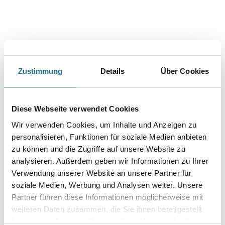
Art-Nr.:
1065-002950
Die Cleaneo-Caps R sind beschichtete, korrosionsgeschützte
Befestigungshülsen aus Metall. Sie sind das optimale
Befestigungsmittel für Cleaneo Akustik linear Platten mit Rundlochung.
Mit ihrer Hilfe kann direkt in die Löcher der
Akustikplatten geschraubt werden das zeitraubende Verspachteln der
Schraubenköpfe entfällt somit. Die zugehörigen Blechschrauben
Zustimmung
Details
Über Cookies
(schwarze Schrauben für Cleaneo Akustik Platten mit schwarzem
Faservlies, weiße Schrauben für Platten mit weißem Faservlies)
sind im Lieferumfang enthalten.
Diese Webseite verwendet Cookies
Farbtonbezeichnung
Wir verwenden Cookies, um Inhalte und Anzeigen zu
personalisieren, Funktionen für soziale Medien anbieten
zu können und die Zugriffe auf unsere Website zu
Gebinde
analysieren. Außerdem geben wir Informationen zu Ihrer
Verwendung unserer Website an unsere Partner für
soziale Medien, Werbung und Analysen weiter. Unsere
Partner führen diese Informationen möglicherweise mit
weiteren Daten zusammen, die Sie ihnen bereitgestellt
Umrechnungsfaktoren
haben oder die sie im Rahmen Ihrer Nutzung der Dienste