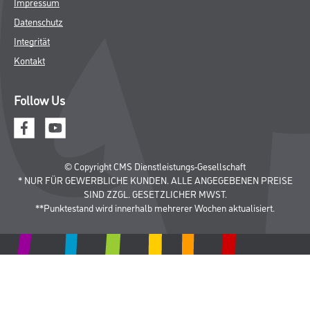
Werkzeug & Maschinen
Verbrauchsmaterialien
Späth Knoll GmbH
Unternehmen
Aktuelles
Services
Karriere
Sortiment
FAQ
Rechtliches
AGB
Nutzungsbedingungen
Logistik- und Servicepreisliste