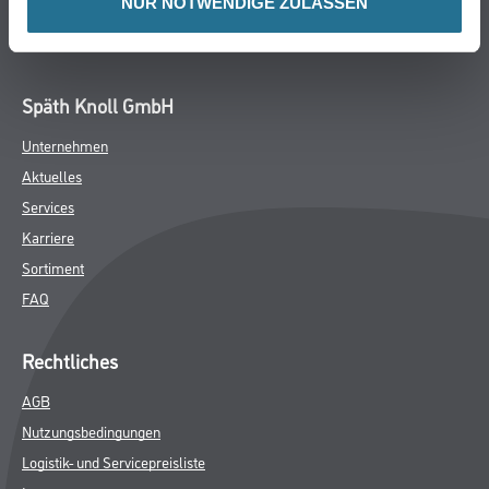
NUR NOTWENDIGE ZULASSEN
ZUSATZINFOS
GEFAHRENHINWEISE
DATENBLÄTTER
SPEZIFIKATIONEN
Online-Shop
Farbe
WDV-Systeme
Trockenbau
Putze- und Spachtelmassen
Bodenbeläge
Wand- & Deckenbeläge