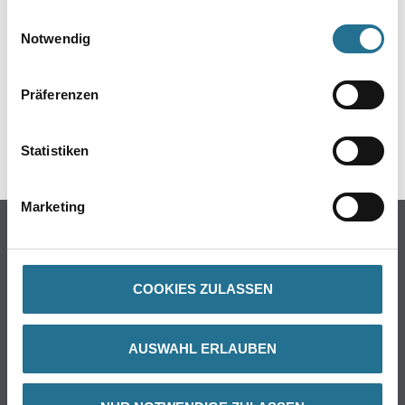
gesammelt haben.
Einwilligungsauswahl
Notwendig
Präferenzen
Statistiken
PRODUKTEIGENSCHAFTEN
Marketing
Produkteigenschaft
- Optisch an Lochbild angepasst
- Verdeckte Montage
- Verspachtelung der Schraubenköpfe entfällt
COOKIES ZULASSEN
- Ballwurfsicher
- Gleiche Schraubabstände wie bei normaler Verschraubung
AUSWAHL ERLAUBEN