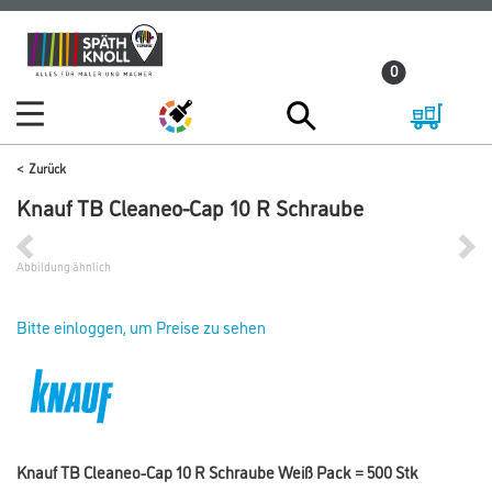
Zum
Zum
Inhalt
Navigationsmenü
0
springen
springen
Zurück
Knauf TB Cleaneo-Cap 10 R Schraube