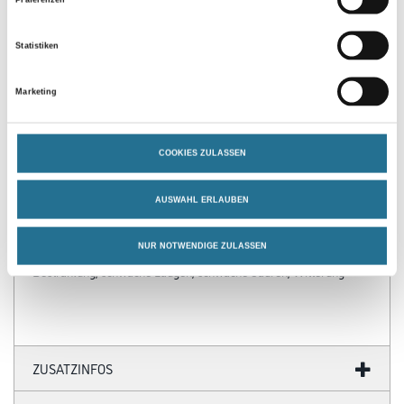
Statistiken
PRODUKTEIGENSCHAFTEN
Marketing
Produkteigenschaft
- Handliche Verarbeitung mit Rolle
COOKIES ZULASSEN
- Dauerelastisch
- Gutes Haftvermögen
AUSWAHL ERLAUBEN
- Weichmacherfrei
- Bei Minustemperaturen im Außenbereich elastisch
- Schnelle und saubere Verarbeitung
NUR NOTWENDIGE ZULASSEN
- Beständig gegen: Wasser, Salzwasser, Pilzbefall, Oxidation, UV-
Bestrahlung, schwache Laugen, schwache Säuren, Witterung
ZUSATZINFOS