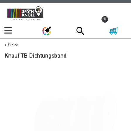
Zum
Zum
Inhalt
Navigationsmenü
0
springen
springen
Zurück
Knauf TB Dichtungsband