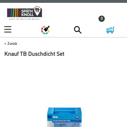
Zum
Zum
Inhalt
Navigationsmenü
0
springen
springen
Zurück
Knauf TB Duschdicht Set