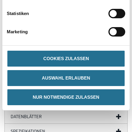
Produkteigenschaft
Statistiken
- Rissüberbrückend bis 2mm: bietet hohe Sicherheit auch bei nach­
träglich auftre­tenden Untergrundrissen
- Hohes Wassersperrvermögen, verhindert das Eindringen von
Marketing
Wasser in den Untergrund
- Einfach zu verarbeiten: mit Kunststoff-, Lammfellrolle, Pinsel
oder Quast aufzu­bringen oder zu spachteln
- Gebrauchsfertig und lösemittelfrei
- Silikonverträglich
COOKIES ZULASSEN
AUSWAHL ERLAUBEN
ZUSATZINFOS
NUR NOTWENDIGE ZULASSEN
GEFAHRENHINWEISE
DATENBLÄTTER
SPEZIFIKATIONEN