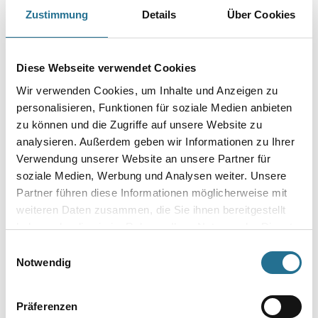
Art-Nr.:
1065-002418
Zustimmung
Details
Über Cookies
Alles, was Sie benötigen, um Ihre Dusche einfach und sicher abzudichten.
Gebinde
Diese Webseite verwendet Cookies
Wir verwenden Cookies, um Inhalte und Anzeigen zu
personalisieren, Funktionen für soziale Medien anbieten
zu können und die Zugriffe auf unsere Website zu
analysieren. Außerdem geben wir Informationen zu Ihrer
Umrechnungsfaktoren
Verwendung unserer Website an unsere Partner für
soziale Medien, Werbung und Analysen weiter. Unsere
Partner führen diese Informationen möglicherweise mit
weiteren Daten zusammen, die Sie ihnen bereitgestellt
haben oder die sie im Rahmen Ihrer Nutzung der Dienste
gesammelt haben.
Einwilligungsauswahl
Notwendig
PRODUKTEIGENSCHAFTEN
Präferenzen