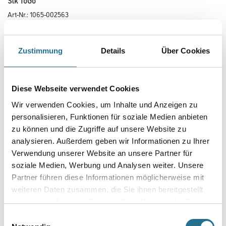
Stk ToGo
Art-Nr.:
1065-002563
Schnellbauschrauben mit selbstschneidendem Feingewinde und
Nagelspitze aus unlegiertem Stahl, korrosionsgeschützt durch
Phosphatierung.
Zustimmung
Details
Über Cookies
Länge in centimeter
Diese Webseite verwendet Cookies
Wir verwenden Cookies, um Inhalte und Anzeigen zu
Breite in centimeter
personalisieren, Funktionen für soziale Medien anbieten
zu können und die Zugriffe auf unsere Website zu
analysieren. Außerdem geben wir Informationen zu Ihrer
Gebinde
Verwendung unserer Website an unsere Partner für
soziale Medien, Werbung und Analysen weiter. Unsere
Partner führen diese Informationen möglicherweise mit
weiteren Daten zusammen, die Sie ihnen bereitgestellt
haben oder die sie im Rahmen Ihrer Nutzung der Dienste
Umrechnungsfaktoren
gesammelt haben.
Einwilligungsauswahl