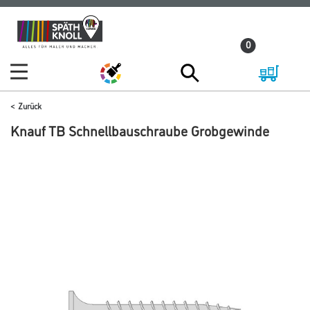
Zum
Zum
Inhalt
Navigationsmenü
0
springen
springen
Zurück
Knauf TB Schnellbauschraube Grobgewinde