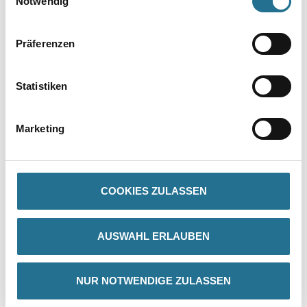
Notwendig
Präferenzen
Statistiken
Marketing
PRODUKTEIGENSCHAFTEN
Produkteigenschaft
- Leichtes und schnelles Einschrauben
COOKIES ZULASSEN
- Phosphatiert für Korrosionsschutz bei kurzzeitiger
Feuchtebeanspruchung, z.B. während Bauphase und Transport
- Selbstschneidend
- Trompetenkopf
AUSWAHL ERLAUBEN
- Inkl. 1 Bit
NUR NOTWENDIGE ZULASSEN