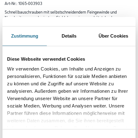
Art-Nr.:
1065-003903
Schnellbauschrauben mit selbstschneidendem Feingewinde und
Nagelspitze aus unlegiertem Stahl, korrosionsgeschützt durch
Phosphatierung.
Länge in centimeter
Zustimmung
Details
Über Cookies
Diese Webseite verwendet Cookies
Breite in centimeter
Wir verwenden Cookies, um Inhalte und Anzeigen zu
personalisieren, Funktionen für soziale Medien anbieten
zu können und die Zugriffe auf unsere Website zu
Gebinde
analysieren. Außerdem geben wir Informationen zu Ihrer
Verwendung unserer Website an unsere Partner für
soziale Medien, Werbung und Analysen weiter. Unsere
Partner führen diese Informationen möglicherweise mit
weiteren Daten zusammen, die Sie ihnen bereitgestellt
Umrechnungsfaktoren
haben oder die sie im Rahmen Ihrer Nutzung der Dienste
gesammelt haben.
Einwilligungsauswahl