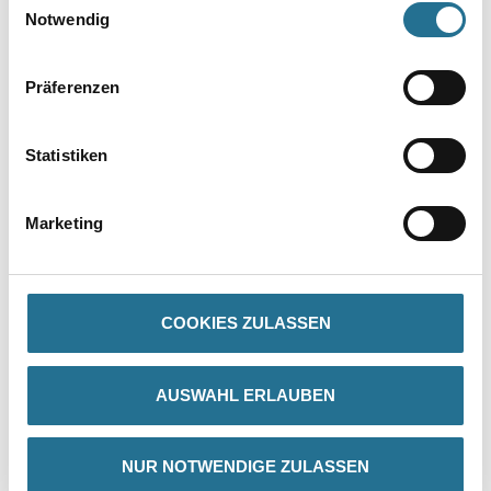
Notwendig
Präferenzen
Statistiken
PRODUKTEIGENSCHAFTEN
Marketing
Produkteigenschaft
- Leichtes und schnelles Einschrauben
- Phosphatiert für Korrosionsschutz bei kurzzeitiger
Feuchtebeanspruchung, z.B. während Bauphase und Transport
COOKIES ZULASSEN
- Selbstschneidend
- Trompetenkopf
- Inkl. 1 Bit
AUSWAHL ERLAUBEN
NUR NOTWENDIGE ZULASSEN