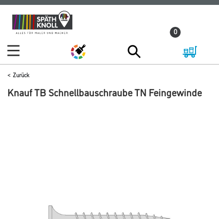
Zum
Zum
Inhalt
Navigationsmenü
0
springen
springen
Zurück
Knauf TB Schnellbauschraube TN Feingewinde